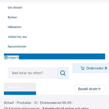
Om Ahlsell
Butiker
Hållbarhet
Jobba hos oss
Nya produkter
Logga in
Orderrader:
0
Produkter
Beställ direkt
Varumärken
Ahlsell
Produkter
El
Elnätsmateriel 06-09
Kampanjer
06 Kabelskyddsmateriel
Kabelskydd på stolpe och vägg