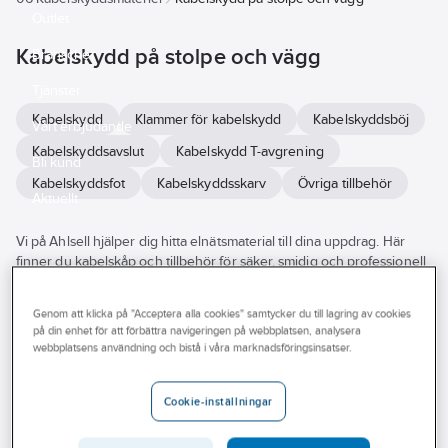
Outlet
Kabelskydd på stolpe och vägg
Branscher
Tjänster
Kabelskydd
Klammer för kabelskydd
Kabelskyddsböj
Vårt erbjudande
Kabelskyddsavslut
Kabelskydd T-avgrening
Bli kund
Kabelskyddsfot
Kabelskyddsskarv
Övriga tillbehör
Aktuellt
Vi på Ahlsell hjälper dig hitta elnätsmaterial till dina uppdrag. Här
finner du kabelskåp och tillbehör för säker, smidig och professionell
installation. I ditt jobb vill kunderna att arbetet går snabbt,
strömtillförsel är vitala delar i vårt samhälle. Elnätet är som en räls där
Genom att klicka på "Acceptera alla cookies" samtycker du till lagring av cookies
vi fraktar nödvändig el till hushåll och verksamheter. För ett säkert
på din enhet för att förbättra navigeringen på webbplatsen, analysera
och stabilt elnät behöver du olika typer av elnätsmaterial. Du finner
webbplatsens användning och bistå i våra marknadsföringsinsatser.
produkter för jordning och åskskydd, skarvhylsor och
gatubelysningsskåp och flera andra typer. Vi har produkter från
flertalet stora leverantörer. Utforska vårt breda utbud av
Cookie-inställningar
elnätsmaterial och tillbehör här i webbutiken eller besök din närmsta
Ahlsellbutik.