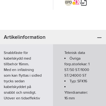
Artikelinformation
Snabbfäste för
Teknisk data
kabelskydd med
Övriga
tillbehör 16mm.
förp.storlekar:
1
Med en infästning
ST/50 ST/1000
som kan flyttas i sidled
ST/24000 ST
trycks sedan
Typ:
SFK16
kabelskyddet på
snabbt och smidigt.
Ytterdiamater:
Utöver en tidseffektiv
16
mm
montering blir
Material: