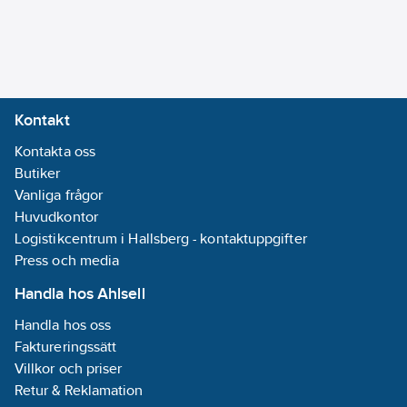
A3):
0,0059
kgCO2e/ST
Lämplig i
brandskyddsområden:
Nej
Kontakt
REACH
Kontakta oss
Informationsplikt:
Butiker
Nej
Vanliga frågor
Avstånd till
Huvudkontor
vägg:
Nej
Logistikcentrum i Hallsberg - kontaktuppgifter
Hölje av
Press och media
plast:
Nej
Halogenfri:
Handla hos Ahlsell
Ja
Handla hos oss
Faktureringssätt
Villkor och priser
Retur & Reklamation