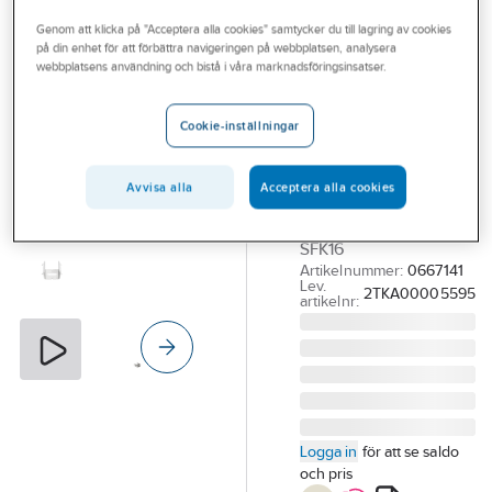
Outlet
Klammer för kabelskydd
Genom att klicka på "Acceptera alla cookies" samtycker du till lagring av cookies
på din enhet för att förbättra navigeringen på webbplatsen, analysera
Branscher
webbplatsens användning och bistå i våra marknadsföringsinsatser.
ABB
Tjänster
Kabelskydd
Cookie-inställningar
snabbfäste, M-
Vårt erbjudande
serien
Aktuellt
Avvisa alla
Acceptera alla cookies
SNABBFÄSTE
KABELSKYDD 16MM
SFK16
Artikelnummer:
0667141
Lev.
2TKA00005595
artikelnr:
Logga in
för att se saldo
och pris