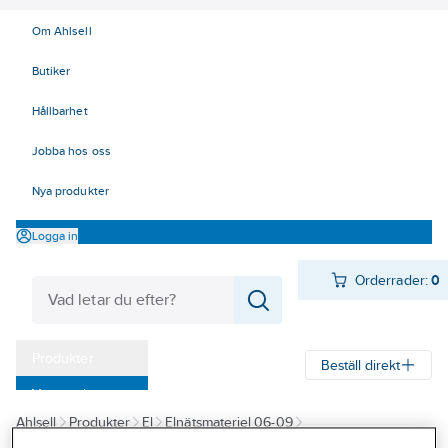
Om Ahlsell
Butiker
Hållbarhet
Jobba hos oss
Nya produkter
Logga in
Orderrader:
0
Produkter
Beställ direkt
Varumärken
Ahlsell
Produkter
El
Elnätsmateriel 06-09
Kampanjer
06 Kabelskyddsmateriel
Kabelskydd på stolpe och vägg