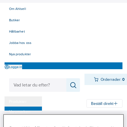
Om Ahlsell
Butiker
Hållbarhet
Jobba hos oss
Nya produkter
Logga in
Orderrader:
0
Produkter
Beställ direkt
Varumärken
Ahlsell
Produkter
El
Elnätsmateriel 06-09
Kampanjer
06 Kabelskyddsmateriel
Kabelskydd på stolpe och vägg