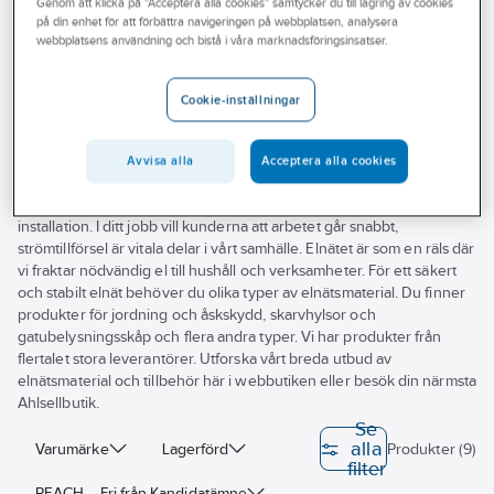
Genom att klicka på "Acceptera alla cookies" samtycker du till lagring av cookies
Outlet
Klammer för kabelskydd
på din enhet för att förbättra navigeringen på webbplatsen, analysera
webbplatsens användning och bistå i våra marknadsföringsinsatser.
Branscher
Klammer för kabelskydd
Tjänster
Cookie-inställningar
Vårt erbjudande
Avvisa alla
Acceptera alla cookies
Aktuellt
Vi på Ahlsell hjälper dig hitta elnätsmaterial till dina uppdrag. Här
finner du kabelskåp och tillbehör för säker, smidig och professionell
installation. I ditt jobb vill kunderna att arbetet går snabbt,
strömtillförsel är vitala delar i vårt samhälle. Elnätet är som en räls där
vi fraktar nödvändig el till hushåll och verksamheter. För ett säkert
och stabilt elnät behöver du olika typer av elnätsmaterial. Du finner
produkter för jordning och åskskydd, skarvhylsor och
gatubelysningsskåp och flera andra typer. Vi har produkter från
flertalet stora leverantörer. Utforska vårt breda utbud av
elnätsmaterial och tillbehör här i webbutiken eller besök din närmsta
Ahlsellbutik.
Se
alla
Varumärke
Lagerförd
Produkter (9)
filter
REACH – Fri från Kandidatämne