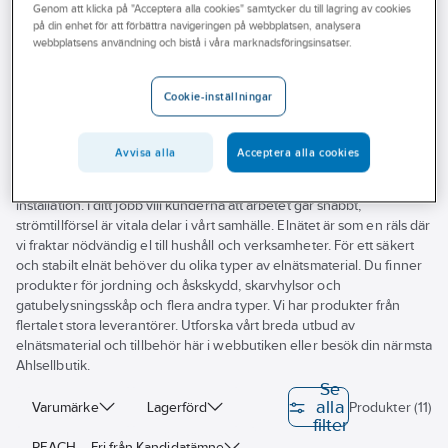
Genom att klicka på "Acceptera alla cookies" samtycker du till lagring av cookies
Outlet
Kabelskydd
på din enhet för att förbättra navigeringen på webbplatsen, analysera
webbplatsens användning och bistå i våra marknadsföringsinsatser.
Branscher
Kabelskydd
Tjänster
Cookie-inställningar
Vårt erbjudande
Avvisa alla
Acceptera alla cookies
Bli kund
Vi på Ahlsell hjälper dig hitta elnätsmaterial till dina uppdrag. Här
finner du kabelskåp och tillbehör för säker, smidig och professionell
Aktuellt
installation. I ditt jobb vill kunderna att arbetet går snabbt,
strömtillförsel är vitala delar i vårt samhälle. Elnätet är som en räls där
vi fraktar nödvändig el till hushåll och verksamheter. För ett säkert
och stabilt elnät behöver du olika typer av elnätsmaterial. Du finner
produkter för jordning och åskskydd, skarvhylsor och
gatubelysningsskåp och flera andra typer. Vi har produkter från
flertalet stora leverantörer. Utforska vårt breda utbud av
elnätsmaterial och tillbehör här i webbutiken eller besök din närmsta
Ahlsellbutik.
Se
alla
Varumärke
Lagerförd
Produkter (11)
filter
REACH – Fri från Kandidatämne