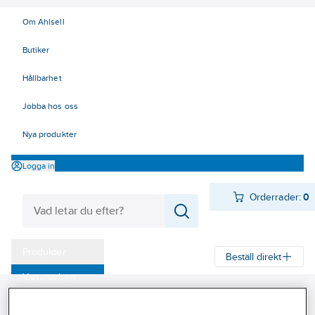
Om Ahlsell
Butiker
Hållbarhet
Jobba hos oss
Nya produkter
Logga in
Orderrader:
0
Produkter
Beställ direkt
Varumärken
Ahlsell
Produkter
El
Elnätsmateriel 06-09
Kampanjer
06 Kabelskyddsmateriel
Kabelskydd på stolpe och vägg