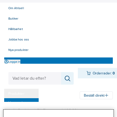
Om Ahlsell
Butiker
Hållbarhet
Jobba hos oss
Nya produkter
Logga in
Orderrader:
0
Produkter
Beställ direkt
Varumärken
Ahlsell
Produkter
El
Elnätsmateriel 06-09
Kampanjer
06 Kabelskyddsmateriel
Kabelskydd på stolpe och vägg