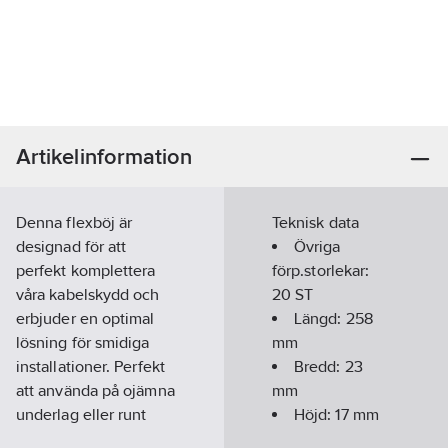
Artikelinformation
Denna flexböj är
Teknisk data
designad för att
Övriga
perfekt komplettera
förp.storlekar:
våra kabelskydd och
20 ST
erbjuder en optimal
Längd:
258
lösning för smidiga
mm
installationer. Perfekt
Bredd:
23
att använda på ojämna
mm
underlag eller runt
Höjd:
17
mm
hörn. Den unika
Lämplig för