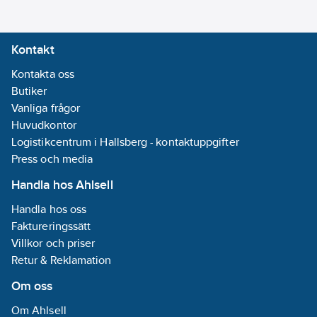
0665566
artikelnr:
Slagtålighet
Ean
(IK):
Övrigt
7350171152392
Kontakt
artikelnr:
Materialklass
QB1000
Upphängning
Kontakta oss
medlevereras:
Butiker
Nej
Vanliga frågor
Lämplig för
Huvudkontor
användning
Logistikcentrum i Hallsberg - kontaktuppgifter
utomhus:
Ja
Press och media
REACH
Handla hos Ahlsell
Datum:
2025-
08-01
Handla hos oss
REACH
Faktureringssätt
Informationsplikt:
Villkor och priser
Nej
Retur & Reklamation
Om oss
Om Ahlsell