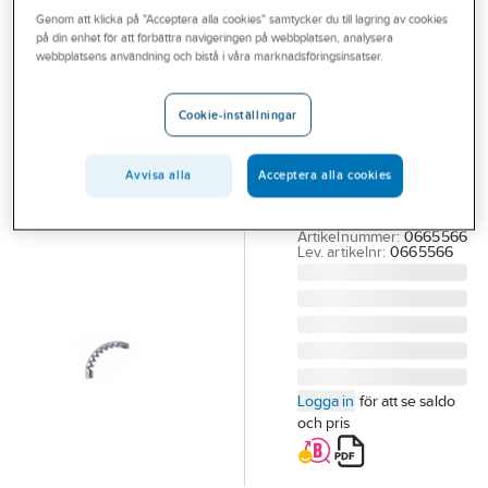
Outlet
Genom att klicka på "Acceptera alla cookies" samtycker du till lagring av cookies
Kabelskyddsböj
på din enhet för att förbättra navigeringen på webbplatsen, analysera
webbplatsens användning och bistå i våra marknadsföringsinsatser.
Branscher
IPIPE
Tjänster
Kabelskydd
Cookie-inställningar
flexböj iCover
Vårt erbjudande
KABELSKYDD
Bli kund
Avvisa alla
Acceptera alla cookies
FLEXBÖJ 16 MM
KROM ICOVER
Aktuellt
Artikelnummer:
0665566
Lev. artikelnr:
0665566
Logga in
för att se saldo
och pris