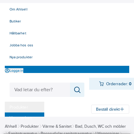
Om Ahlsell
Butiker
Hållbarhet
Jobba hos oss
Nya produkter
Logga in
Orderrader:
0
Produkter
Beställ direkt
Varumärken
Ahlsell
Produkter
Värme & Sanitet
Bad, Dusch, WC och möbler
Kampanjer
Sanitetsarmatur
Reservdelar sanitetsarmatur
Utloppspipar