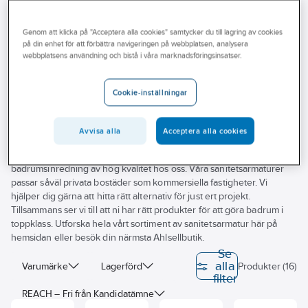
Outlet
Utloppspipar för badkarsblandare
Genom att klicka på "Acceptera alla cookies" samtycker du till lagring av cookies
Branscher
på din enhet för att förbättra navigeringen på webbplatsen, analysera
Utloppspipar för badkarsblandare
webbplatsens användning och bistå i våra marknadsföringsinsatser.
Tjänster
Vårt erbjudande
Cookie-inställningar
Bli kund
Letar du efter sanitetsarmatur till ditt badrumsjobb? På Ahlsell hittar
du ett noga utvalt sortiment av sanitetsarmatur som innefattar allt
Avvisa alla
Acceptera alla cookies
Aktuellt
från vattenutkastare till blandare. För oss är det viktigt med pålitliga
produkter som håller. Därför hittar du bara badrumsmöbler och
badrumsinredning av hög kvalitet hos oss. Våra sanitetsarmaturer
passar såväl privata bostäder som kommersiella fastigheter. Vi
hjälper dig gärna att hitta rätt alternativ för just ert projekt.
Tillsammans ser vi till att ni har rätt produkter för att göra badrum i
toppklass. Utforska hela vårt sortiment av sanitetsarmatur här på
hemsidan eller besök din närmsta Ahlsellbutik.
Se
alla
Varumärke
Lagerförd
Produkter (16)
filter
REACH – Fri från Kandidatämne