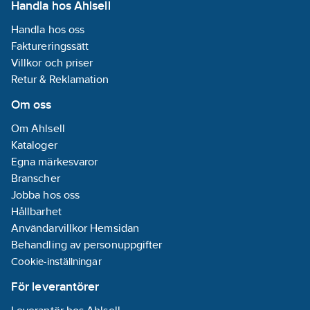
Handla hos Ahlsell
duschsystem
(160cc),
Handla hos oss
Tempesta
Faktureringssätt
160/210/250
duschsystem
Villkor och priser
(150cc).
Retur & Reklamation
Vitalio Joy
260/310
Om oss
duschsystem
(160cc), Vitalion
Om Ahlsell
Joy 180/210/260
Kataloger
duschsystem
(150cc).
Egna märkesvaror
Vitalio Start 250
Branscher
duschsystem
Jobba hos oss
(160cc), Vitalio
Start 160/250
Hållbarhet
duschsystem
Användarvillkor Hemsidan
(150cc).
Behandling av personuppgifter
Cookie-inställningar
För leverantörer