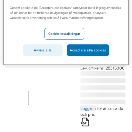
Outlet
Utloppspipar för badkarsblandare
Genom att klicka på "Acceptera alla cookies" samtycker du till lagring av cookies
på din enhet för att förbättra navigeringen på webbplatsen, analysera
Branscher
webbplatsens användning och bistå i våra marknadsföringsinsatser.
FMM
Tjänster
Känselrör
Cookie-inställningar
500mm, FMM
Vårt erbjudande
FMM KÄNSELRÖR L
Bli kund
500 MM, Ø 15 MM,
Avvisa alla
Acceptera alla cookies
G1/2
Aktuellt
Artikelnummer:
8154063
Lev. artikelnr:
28315000
Logga in
för att se saldo
och pris