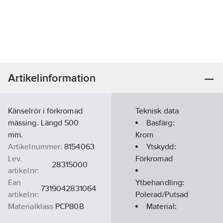
Artikelinformation
Känselrör i förkromad
Teknisk data
mässing. Längd 500
Basfärg:
mm.
Krom
Artikelnummer:
8154063
Ytskydd:
Lev.
Förkromad
28315000
artikelnr:
Ean
Ytbehandling:
7319042831064
artikelnr:
Polerad/Putsad
Materialklass
PCP80B
Material:
Mässing