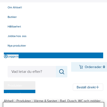
Om Ahlsell
Butiker
Hållbarhet
Jobba hos oss
Nya produkter
Logga in
Orderrader:
0
Produkter
Beställ direkt
Varumärken
Ahlsell
Produkter
Värme & Sanitet
Bad, Dusch, WC och möbler
Kampanjer
Sanitetsarmatur
Reservdelar sanitetsarmatur
Utloppspipar