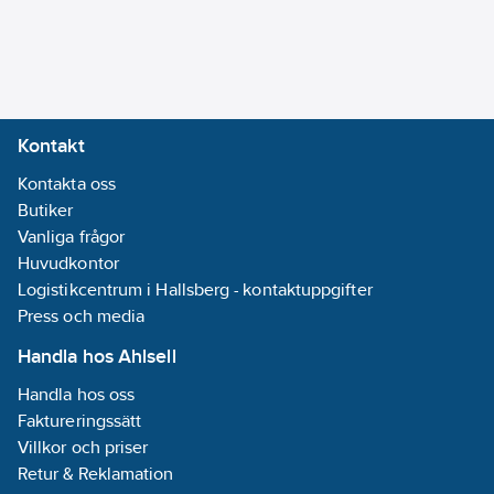
Modell/Utförande:
Rör
REACH -
Innehåller
kandidatämnen:
Kontakt
Bly
Kontakta oss
REACH
Butiker
Datum:
2021-11-
Vanliga frågor
18
Huvudkontor
Utförande:
Logistikcentrum i Hallsberg - kontaktuppgifter
500mm
Press och media
REACH
Informationsplikt:
Handla hos Ahlsell
Ja
Handla hos oss
Faktureringssätt
Villkor och priser
Retur & Reklamation