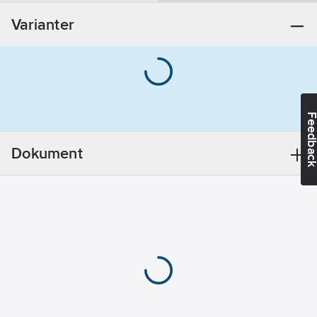
Varianter
Monteringsmetod:
Kran/Blandare
Med
omkastare:
Nej
Riktbart
munstycke:
Nej
Feedba
Utloppsmunstycke:
Dokument
Strålsamlare
luftinblandning
Med
reglering för
bottenventil:
Nej
Med
täckbricka/-
rosett:
Nej