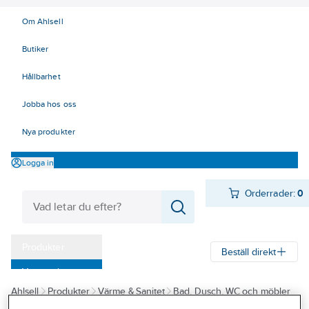
Om Ahlsell
Butiker
Hållbarhet
Jobba hos oss
Nya produkter
Logga in
Orderrader:
0
Produkter
Beställ direkt
Varumärken
Ahlsell
Produkter
Värme & Sanitet
Bad, Dusch, WC och möbler
Kampanjer
Sanitetsarmatur
Reservdelar sanitetsarmatur
Utloppspipar