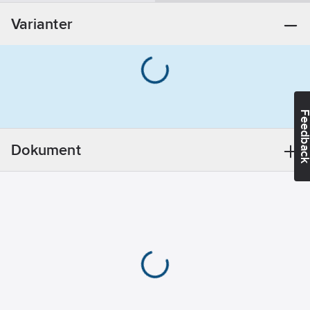
artikelnummer
Ytskydd:
Varianter
Förkromad
Ytbehandling:
Polerad/Putsad
Material:
Mässing
Feedba
Monteringsmetod:
Dokument
Kran/Blandare
Vridbar pip:
Ja
Form:
S-pip
Med
omkastare:
Nej
REACH
Datum:
2022-11-
08
REACH