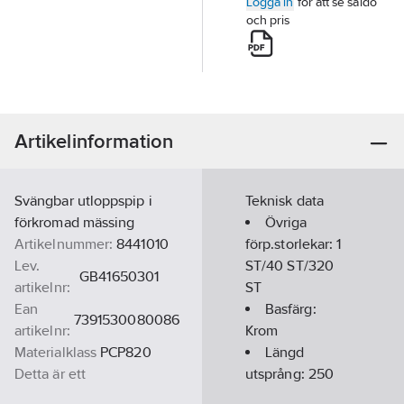
Logga in
för att se saldo
och pris
Artikelinformation
Svängbar utloppspip i
Teknisk data
förkromad mässing
Övriga
Artikelnummer:
8441010
förp.storlekar:
1
Lev.
ST/40 ST/320
GB41650301
artikelnr:
ST
Ean
Basfärg:
7391530080086
artikelnr:
Krom
Materialklass
PCP820
Längd
Detta är ett
utsprång:
250
alternativ till
8329815
mm