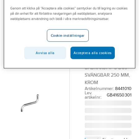
Outlet
Utloppspipar för badkarsblandare
Genom att klicka på "Acceptera alla cookies" samtycker du till lagring av cookies
på din enhet för att förbättra navigeringen på webbplatsen, analysera
Branscher
webbplatsens användning och bistå i våra marknadsföringsinsatser.
Utloppspip
Tjänster
Nautic S
Cookie-inställningar
Vårt erbjudande
svängbar,
Bli kund
Gustavsberg
Avvisa alla
Acceptera alla cookies
GBG NAUTIC
Aktuellt
BADKARSPIP S-BÖJ
SVÄNGBAR 250 MM,
KROM
Artikelnummer:
8441010
Lev.
GB41650301
artikelnr: