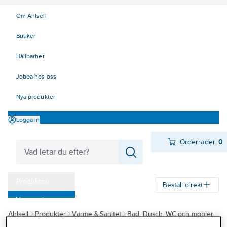
Om Ahlsell
Butiker
Hållbarhet
Jobba hos oss
Nya produkter
Logga in
Orderrader:
0
Produkter
Beställ direkt
Varumärken
Ahlsell
Produkter
Värme & Sanitet
Bad, Dusch, WC och möbler
Kampanjer
Sanitetsarmatur
Reservdelar sanitetsarmatur
Utloppspipar