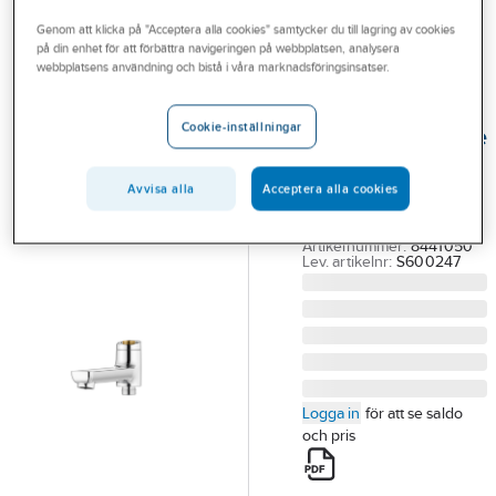
Outlet
Utloppspipar för badkarsblandare
Genom att klicka på "Acceptera alla cookies" samtycker du till lagring av cookies
på din enhet för att förbättra navigeringen på webbplatsen, analysera
Branscher
webbplatsens användning och bistå i våra marknadsföringsinsatser.
MORA
Tjänster
Utloppspip till
Cookie-inställningar
badkarsblandare
Vårt erbjudande
LYNX, Mora
Bli kund
Avvisa alla
Acceptera alla cookies
MA LYNX UTLOPPSPIP
Aktuellt
TILL BK BL. KROM
Artikelnummer:
8441050
Lev. artikelnr:
S600247
Logga in
för att se saldo
och pris