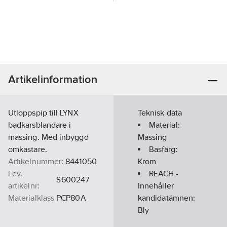
Artikelinformation
Utloppspip till LYNX
Teknisk data
badkarsblandare i
Material:
mässing. Med inbyggd
Mässing
omkastare.
Basfärg:
Artikelnummer:
8441050
Krom
Lev.
REACH -
S600247
artikelnr:
Innehåller
Materialklass
PCP80A
kandidatämnen:
Bly
REACH