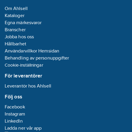
Roterad
Om Ahlsell
centralinsats:
Kataloger
Nej
Egna märkesvaror
Med
Branscher
funktionsbelysning:
Jobba hos oss
Nej
Hållbarhet
Användarvillkor Hemsidan
Monteringsmetod:
Behandling av personuppgifter
Infällt montage
Cookie-inställningar
Överspänningsskydd:
För leverantörer
Nej
Leverantör hos Ahlsell
Material:
Plast
Följ oss
Facebook
Materialkvalitet:
Instagram
Termoplast
LinkedIn
Med knapp
Ladda ner vår app
Av/På:
Nej