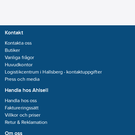
Montering med
skruv
Prägling/Indikering:
Kontakt
Ingen
Kontakta oss
Enhetens
Butiker
höjd:
71
mm
Vanliga frågor
Enhetens
Huvudkontor
bredd:
71
mm
Logistikcentrum i Hallsberg - kontaktuppgifter
Enhetens
Press och media
djup:
30.8
mm
Låsbar:
Nej
Handla hos Ahlsell
Antal faser:
1
Handla hos oss
Typ av yta:
Faktureringssätt
Blank
Villkor och priser
Med
Retur & Reklamation
gångjärnslock:
Nej
Om oss