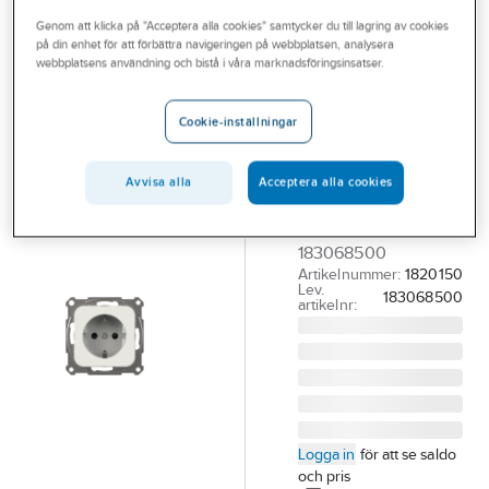
Outlet
Genom att klicka på "Acceptera alla cookies" samtycker du till lagring av cookies
på din enhet för att förbättra navigeringen på webbplatsen, analysera
SCHNEIDER ELECTRIC
Branscher
webbplatsens användning och bistå i våra marknadsföringsinsatser.
Vägguttag 1-
Tjänster
vägs
Cookie-inställningar
uttagsinsats
Vårt erbjudande
jordad
Aktuellt
Avvisa alla
Acceptera alla cookies
VÄGGUT. INSATS 1-V
JORD P-VIT
183068500
Artikelnummer:
1820150
Lev.
183068500
artikelnr:
Logga in
för att se saldo
och pris