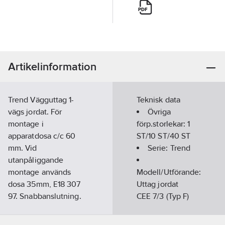
Artikelinformation
Trend Vägguttag 1-
Teknisk data
vägs jordat. För
Övriga
montage i
förp.storlekar:
1
apparatdosa c/c 60
ST/10 ST/40 ST
mm. Vid
Serie:
Trend
utanpåliggande
montage används
Modell/Utförande:
dosa 35mm, E18 307
Uttag jordat
97. Snabbanslutning.
CEE 7/3 (Typ F)
Polarvit
Antal
Artikelnummer:
1820150
eluttag:
1