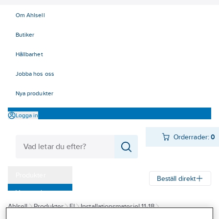
Om Ahlsell
Butiker
Hållbarhet
Jobba hos oss
Nya produkter
Logga in
Orderrader:
0
Produkter
Beställ direkt
Varumärken
Ahlsell
Produkter
El
Installationsmateriel 11-18
Kampanjer
18 Strömställare och vägguttag
Vägguttag
Infällda för kombiram