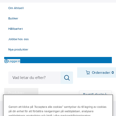
Om Ahlsell
Butiker
Hållbarhet
Jobba hos oss
Nya produkter
Logga in
Orderrader:
0
Produkter
Beställ direkt
Varumärken
Genom att klicka på "Acceptera alla cookies" samtycker du till lagring av cookies
Ahlsell
Produkter
El
Elnätsmateriel 06-09
06 Ventilavledare
Kampanjer
på din enhet för att förbättra navigeringen på webbplatsen, analysera
24 kV
webbplatsens användning och bistå i våra marknadsföringsinsatser.