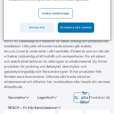
Outlet
24 kV
Branscher
Cookie-inställningar
Tjänster
Avvisa alla
Acceptera alla cookies
Vårt erbjudande
Vi på Ahlsell hjälper dig hitta elnätsmaterial till dina uppdrag. Här
finner du kabelskåp och tillbehör för säker, smidig och professionell
Bli kund
installation. I ditt jobb vill kunderna att arbetet går snabbt,
Aktuellt
strömtillförsel är vitala delar i vårt samhälle. Elnätet är som en räls där
vi fraktar nödvändig el till hushåll och verksamheter. För ett säkert
och stabilt elnät behöver du olika typer av elnätsmaterial. Du finner
produkter för jordning och åskskydd, skarvhylsor och
gatubelysningsskåp och flera andra typer. Vi har produkter från
flertalet stora leverantörer. Utforska vårt breda utbud av
elnätsmaterial och tillbehör här i webbutiken eller besök din närmsta
Ahlsellbutik.
Se
alla
Varumärke
Lagerförd
Produkter (6)
filter
REACH – Fri från Kandidatämne