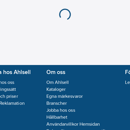
 hos Ahlsell
Om oss
F
hos oss
Om Ahlsell
Le
ingssätt
Kataloger
och priser
Egna märkesvaror
 Reklamation
Branscher
Jobba hos oss
Hållbarhet
Användarvillkor Hemsidan