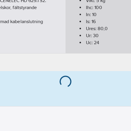
d CENELEC HD 629.1 S2.
Vikt:
5
kg
lskor, fältstyrande
Ihc:
100
In:
10
ärmad kabelanslutning
Is:
16
Ures:
80,0
Ur:
30
Uc:
24