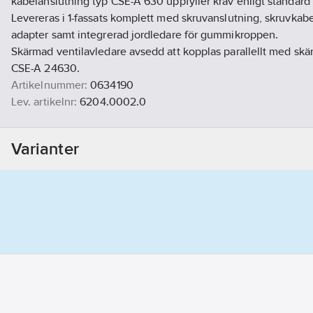
kabelanslutning typ CSE-A 630 uppfyller krav enligt standar
Levereras i 1-fassats komplett med skruvanslutning, skruvkabe
adapter samt integrerad jordledare för gummikroppen.
Skärmad ventilavledare avsedd att kopplas parallellt med sk
CSE-A 24630.
Artikelnummer:
0634190
Lev. artikelnr:
6204.0002.0
Ean artikelnr:
7350114431560
Materialklass
QB590B
Varianter