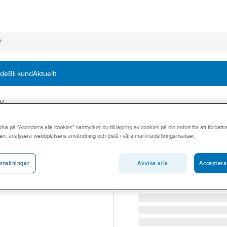
nde
Bli kund
Aktuellt
kV
cka på "Acceptera alla cookies" samtycker du till lagring av cookies på din enhet för att förbätt
NKT
en, analysera webbplatsens användning och bistå i våra marknadsföringsinsatser.
Ventilavledare 
VENTILAVLEDARE CSAP-
Avvisa alla
Acceptera
ställningar
Artikelnummer:
0634190
Lev. artikelnr:
6204.0002.0