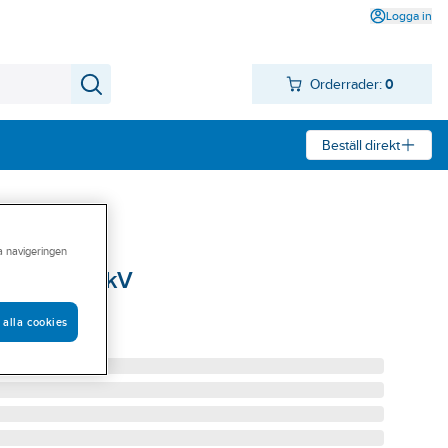
Logga in
Orderrader:
0
Beställ direkt
ra navigeringen
CSAP-A, 24kV
A 24KV 10A
 alla cookies