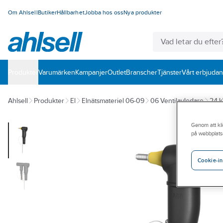
Om Ahlsell
Butiker
Hållbarhet
Jobba hos oss
Nya produkter
Produkter
Varumärken
Kampanjer
Outlet
Branscher
Tjänster
Vårt erbjuda
Ahlsell
Produkter
El
Elnätsmateriel 06-09
06 Ventilavledare
24 
Genom att kli
på webbplats
Cookie-in