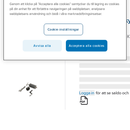
Genom att klicka på "Acceptera alla cookies" samtycker du till lagring av cookies
Outlet
på din enhet för att förbättra navigeringen på webbplatsen, analysera
ENSTO
webbplatsens användning och bistå i våra marknadsföringsinsatser.
Branscher
Överspänningssk
Tjänster
24kV 150-241
Cookie-inställningar
ÖVERSPÄNN.SKYDD 24
Vårt erbjudande
150-241 SDI48.6
Avvisa alla
Acceptera alla cookies
Bli kund
Artikelnummer:
0634185
Lev. artikelnr:
SDI48.6
Aktuellt
Logga in
för att se saldo och 