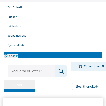
Om Ahlsell
Butiker
Hållbarhet
Jobba hos oss
Nya produkter
Logga in
Orderrader:
0
Produkter
Beställ direkt
Varumärken
Ahlsell
Produkter
El
Elnätsmateriel 06-09
06 Ventilavledare
Kampanjer
24 kV