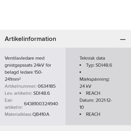
Artikelinformation
Ventilavledare med
Teknisk data
gnistgapssats 24kV för
Typ:
SDI48.6
belagd ledare 150-
241mm²
Märkspänning:
Artikelnummer:
0634185
24
kV
Lev. artikelnr:
SDI48.6
REACH
Ean
Datum:
2021-12-
6438100324940
artikelnr:
10
Materialklass
QB410A
REACH
Informationsplikt:
Nej