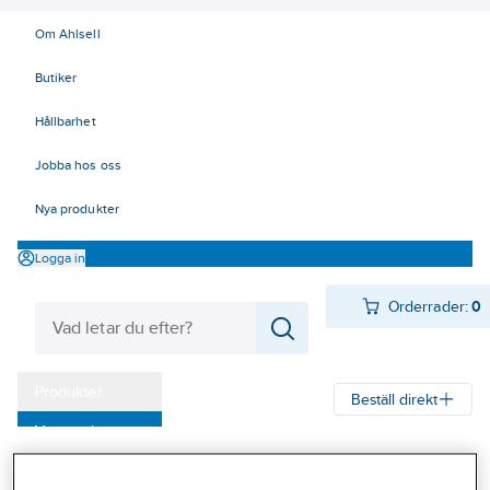
Om Ahlsell
Butiker
Hållbarhet
Jobba hos oss
Nya produkter
Logga in
Orderrader:
0
Produkter
Beställ direkt
Varumärken
Ahlsell
Produkter
El
Elnätsmateriel 06-09
06 Ventilavledare
Kampanjer
24 kV