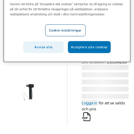
Genom att klicka på "Acceptera alla cookies" samtycker du till lagring av cookies
Outlet
på din enhet för att förbättra navigeringen på webbplatsen, analysera
ELECTRO TRADING ET
webbplatsens användning och bistå i våra marknadsföringsinsatser.
Branscher
Ventilavledare
Tjänster
26, 24kV, 10kA
Cookie-inställningar
VENTILAVLEDARE
Vårt erbjudande
26.4KV 10KA
Avvisa alla
Acceptera alla cookies
Aktuellt
1X(800SA-10-33N)
Artikelnummer:
0634260
Lev. artikelnr:
E0634260
Logga in
för att se saldo
och pris