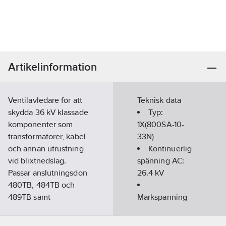
Artikelinformation
Ventilavledare för att
Teknisk data
skydda 36 kV klassade
Typ:
komponenter som
1X(800SA-10-
transformatorer, kabel
33N)
och annan utrustning
Kontinuerlig
vid blixtnedslag.
spänning AC:
Passar anslutningsdon
26.4
kV
480TB, 484TB och
489TB samt
Märkspänning
parallellanslutningsdon
AC:
36
kV
800PB, 804PB och
Höjd:
370