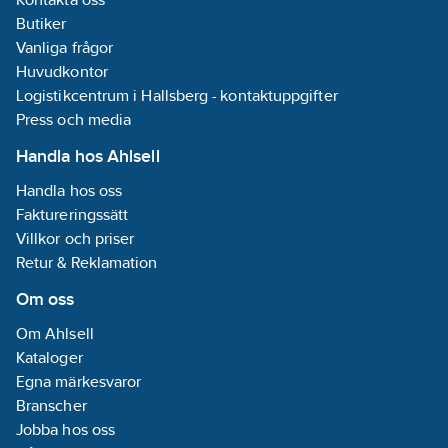
med bärhandtag för
/ Stål
Butiker
enklare förflyttning
• Färg: Grå
och tömning.
Vanliga frågor
Tillverkad av
Huvudkontor
varmförzinkad
Logistikcentrum i Hallsberg - kontaktuppgifter
stålplåt.
Press och media
Handla hos Ahlsell
Handla hos oss
Faktureringssätt
Villkor och priser
Retur & Reklamation
Om oss
Om Ahlsell
Kataloger
Egna märkesvaror
Branscher
Jobba hos oss