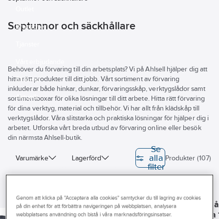
Outlet
Soptunnor och säckhållare
Branscher
Tjänster
Vårt erbjudande
Behöver du förvaring till din arbetsplats? Vi på Ahlsell hjälper dig att
hitta rätt produkter till ditt jobb. Vårt sortiment av förvaring
Bli kund
inkluderar både hinkar, dunkar, förvaringsskåp, verktygslådor samt
Aktuellt
sortimentboxar för olika lösningar till ditt arbete. Hitta rätt förvaring
för dina verktyg, material och tillbehör. Vi har allt från klädskåp till
verktygslådor. Våra slitstarka och praktiska lösningar för hjälper dig i
arbetet. Utforska vårt breda utbud av förvaring online eller besök
din närmsta Ahlsell-butik.
Se
alla
Varumärke
Lagerförd
Produkter (107)
filter
Egenskap
HYKAB
Byggvarubedömningen
NORDISKA PLAST AB
NORDISKA PLAST AB
Genom att klicka på "Acceptera alla cookies" samtycker du till lagring av cookies
Säckhå
Källsorteringssats
Källsorteringssats
på din enhet för att förbättra navigeringen på webbplatsen, analysera
Ultima
Sopkärl Patricia
webbplatsens användning och bistå i våra marknadsföringsinsatser.
REACH – Fri från Kandidatämne
3 kärl med utdrag
3 kärl