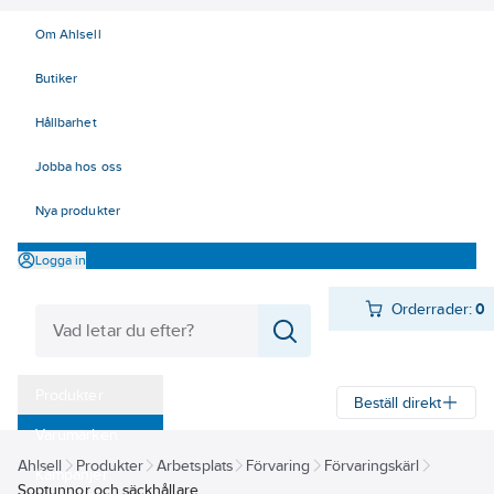
Om Ahlsell
Butiker
Hållbarhet
Jobba hos oss
Nya produkter
Logga in
Orderrader:
0
Produkter
Beställ direkt
Varumärken
Ahlsell
Produkter
Arbetsplats
Förvaring
Förvaringskärl
Kampanjer
Soptunnor och säckhållare