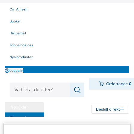
Om Ahlsell
Butiker
Hållbarhet
Jobba hos oss
Nya produkter
Logga in
Orderrader:
0
Produkter
Beställ direkt
Varumärken
Ahlsell
Produkter
Arbetsplats
Förvaring
Förvaringskärl
Kampanjer
Soptunnor och säckhållare