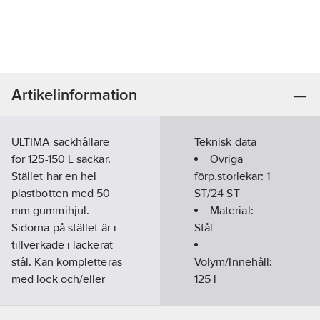
Artikelinformation
ULTIMA säckhållare
Teknisk data
för 125-150 L säckar.
Övriga
Stället har en hel
förp.storlekar:
1
plastbotten med 50
ST/24 ST
mm gummihjul.
Material:
Sidorna på stället är i
Stål
tillverkade i lackerat
stål. Kan kompletteras
Volym/Innehåll:
med lock och/eller
125
l
skylthållare.
Höjd:
875
Artikelnummer:
230500
mm