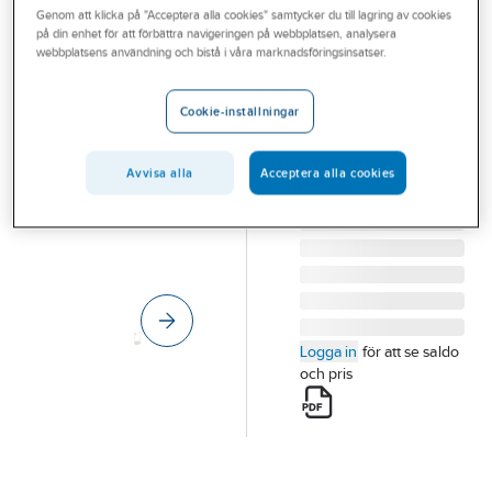
Genom att klicka på "Acceptera alla cookies" samtycker du till lagring av cookies
Outlet
på din enhet för att förbättra navigeringen på webbplatsen, analysera
HYKAB
webbplatsens användning och bistå i våra marknadsföringsinsatser.
Branscher
Säckhållare
Tjänster
Ultima 125 l
Cookie-inställningar
SÄCKHÅLLARE 125L
Vårt erbjudande
MED HJUL
Avvisa alla
Acceptera alla cookies
Bli kund
Artikelnummer:
230500
Lev. artikelnr:
11700
Aktuellt
Logga in
för att se saldo
och pris