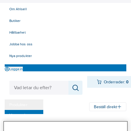
Om Ahlsell
Butiker
Hållbarhet
Jobba hos oss
Nya produkter
Logga in
Orderrader:
0
Produkter
Beställ direkt
Varumärken
Ahlsell
Produkter
Arbetsplats
Förvaring
Förvaringskärl
Kampanjer
Soptunnor och säckhållare