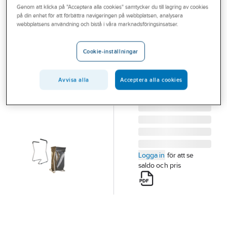
Genom att klicka på "Acceptera alla cookies" samtycker du till lagring av cookies
Outlet
på din enhet för att förbättra navigeringen på webbplatsen, analysera
webbplatsens användning och bistå i våra marknadsföringsinsatser.
Säckhållare Z
Branscher
golvmodell
Tjänster
Cookie-inställningar
SÄCKHÅLLARE Z
Vårt erbjudande
GALVAD 125L
Artikelnummer:
299891
Avvisa alla
Acceptera alla cookies
Aktuellt
Lev. artikelnr:
1012065
Logga in
för att se
saldo och pris