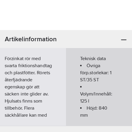
Artikelinformation
Förzinkat rör med
Teknisk data
svarta friktionshandtag
Övriga
och plastfötter. Rörets
förp.storlekar:
1
återfjädrande
ST/35 ST
egenskap gör att
säcken inte glider av.
Volym/Innehåll:
Hjulsats finns som
125
l
tillbehör. Flera
Höjd:
840
säckhållare kan med
mm
hjälp av
Bredd:
450
påbyggnadsplåtar på
mm