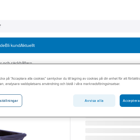
nde
Bli kund
Aktuellt
 och säckhållare
cka på "Acceptera alla cookies" samtycker du till lagring av cookies på din enhet för att förbätt
Säckhållare Z v
en, analysera webbplatsens användning och bistå i våra marknadsföringsinsatser.
SÄCKHÅLLARE Z VÄGG 1
Artikelnummer:
299890
Avvisa alla
Acceptera
ställningar
Lev. artikelnr:
1012067