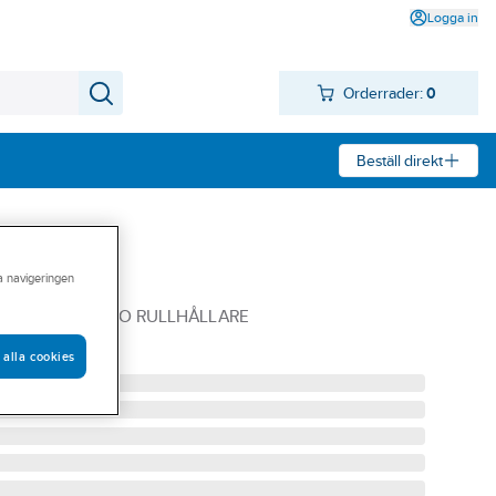
Logga in
Orderrader:
0
Beställ direkt
ra navigeringen
äggmodell
25L INKL KROK O RULLHÅLLARE
 alla cookies