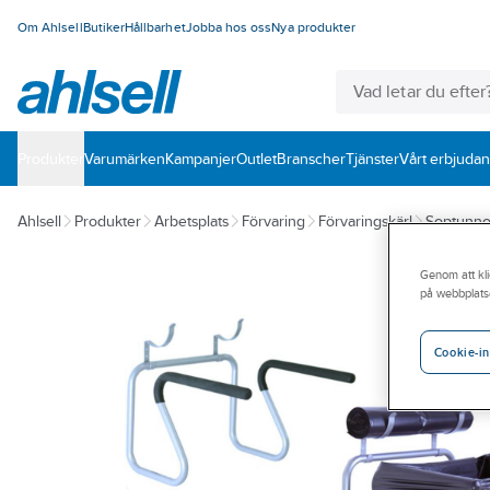
Om Ahlsell
Butiker
Hållbarhet
Jobba hos oss
Nya produkter
Produkter
Varumärken
Kampanjer
Outlet
Branscher
Tjänster
Vårt erbjuda
Ahlsell
Produkter
Arbetsplats
Förvaring
Förvaringskärl
Soptunnor
Genom att kli
på webbplats
Cookie-in