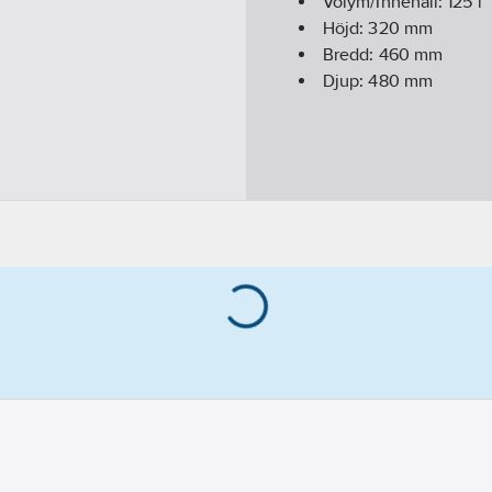
Volym/Innehåll:
125
l
Höjd:
320
mm
Bredd:
460
mm
Djup:
480
mm