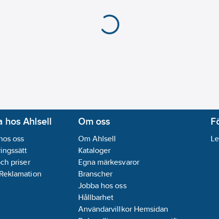
 hos Ahlsell
Om oss
F
hos oss
Om Ahlsell
Le
ingssätt
Kataloger
och priser
Egna märkesvaror
 Reklamation
Branscher
Jobba hos oss
Hållbarhet
Användarvillkor Hemsidan