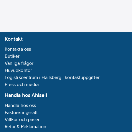
(vid 300 kPa):
9
l/min
Antal
armaturhål:
1-
hål
Kontakt
Material
Kontakta oss
armatur:
Butiker
Mässing
Vanliga frågor
Montering:
Huvudkontor
Bänk/Armaturhål
Logistikcentrum i Hallsberg - kontaktuppgifter
Press och media
Regleringsteknik:
Överdel
Handla hos Ahlsell
keramisk
Handla hos oss
Typ av
Faktureringssätt
grepp:
Villkor och priser
Ettgrepps
Retur & Reklamation
Typ av