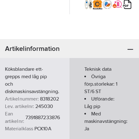
Artikelinformation
Köksblandare ett-
Teknisk data
grepps med låg pip
Övriga
och
förp.storlekar:
1
diskmaskinsavstängning.
ST/6 ST
Artikelnummer:
8318202
Utförande:
Lev. artikelnr:
245030
Låg pip
Ean
Med
7391887233876
artikelnr:
maskinavstängning:
Materialklass
PCK10A
Ja
Basfärg: