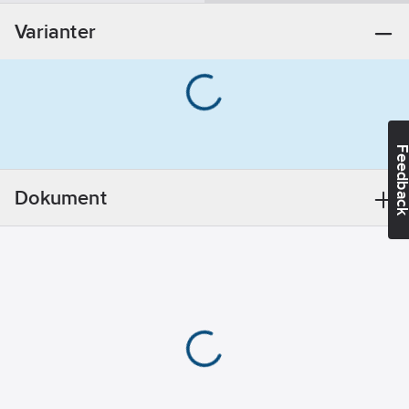
Krom
Varianter
Ytbehandling:
Polerad/Putsad
Anslutningsdimension
tillopp:
10 mm
Feedba
Anslutning
tillopp:
Slang
Dokument
med slätända
Ytskydd:
Förkromad
Monteringsmetod:
Bänk/Armaturhål
Bygghöjd
undersida
utlopp:
146
mm
Max. flöde