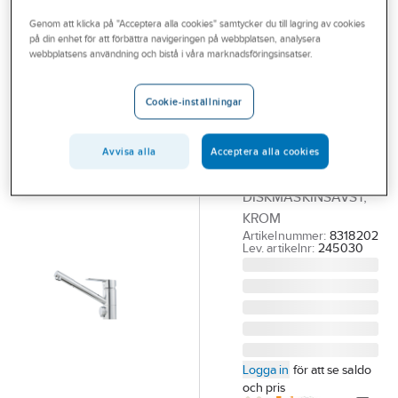
Outlet
Köksblandare 1-grepp
Genom att klicka på "Acceptera alla cookies" samtycker du till lagring av cookies
på din enhet för att förbättra navigeringen på webbplatsen, analysera
Branscher
webbplatsens användning och bistå i våra marknadsföringsinsatser.
MORA
Tjänster
Köksblandare
Cookie-inställningar
Mora Cera K2
Vårt erbjudande
MORA CERA K2
Bli kund
KÖKSBLANDARE
Avvisa alla
Acceptera alla cookies
MED
Aktuellt
DISKMASKINSAVST,
KROM
Artikelnummer:
8318202
Lev. artikelnr:
245030
Logga in
för att se saldo
och pris