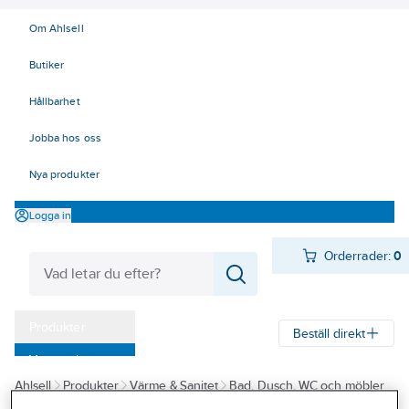
Om Ahlsell
Butiker
Hållbarhet
Jobba hos oss
Nya produkter
Logga in
Orderrader:
0
Produkter
Beställ direkt
Varumärken
Ahlsell
Produkter
Värme & Sanitet
Bad, Dusch, WC och möbler
Kampanjer
Sanitetsarmatur
Blandare
Köksblandare