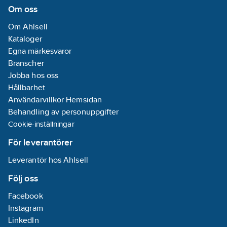
temperaturkontroll:
Om oss
Manuell
Om Ahlsell
manövrering
Kataloger
REACH
Egna märkesvaror
Datum:
2021-11-
Branscher
23
Jobba hos oss
REACH -
Hållbarhet
Innehåller
Användarvillkor Hemsidan
kandidatämnen:
Behandling av personuppgifter
Bly
Cookie-inställningar
REACH
Informationsplikt:
För leverantörer
Ja
Leverantör hos Ahlsell
Följ oss
Facebook
Instagram
LinkedIn