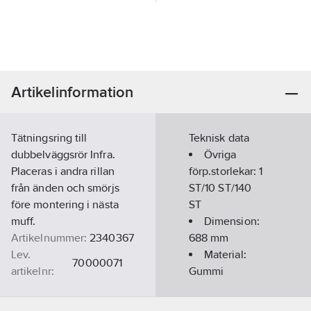
Artikelinformation
Tätningsring till
Teknisk data
dubbelväggsrör Infra.
Övriga
Placeras i andra rillan
förp.storlekar:
1
från änden och smörjs
ST/10 ST/140
före montering i nästa
ST
muff.
Dimension:
Artikelnummer:
2340367
688
mm
Lev.
Material:
70000071
artikelnr:
Gummi
Ean
Norm:
9010459115720
artikelnr:
EN681-1