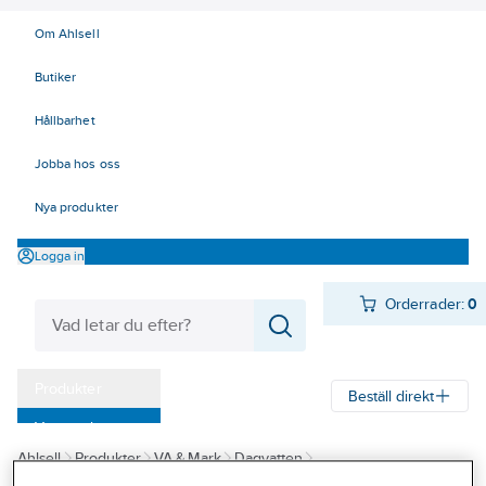
Om Ahlsell
Butiker
Hållbarhet
Jobba hos oss
Nya produkter
Logga in
Orderrader:
0
Produkter
Beställ direkt
Varumärken
Ahlsell
Produkter
VA & Mark
Dagvatten
Kampanjer
Dagvattenrör och rördelar
Pipelife