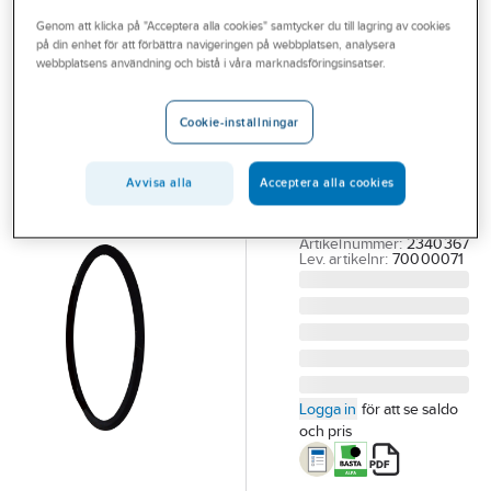
Outlet
Genom att klicka på "Acceptera alla cookies" samtycker du till lagring av cookies
på din enhet för att förbättra navigeringen på webbplatsen, analysera
PIPELIFE
Branscher
webbplatsens användning och bistå i våra marknadsföringsinsatser.
Infra
Tjänster
tätningsring,
Cookie-inställningar
Pipelife
Vårt erbjudande
688/600
Bli kund
Avvisa alla
Acceptera alla cookies
TÄTNINGSRING
Aktuellt
INFRA
Artikelnummer:
2340367
Lev. artikelnr:
70000071
Logga in
för att se saldo
och pris