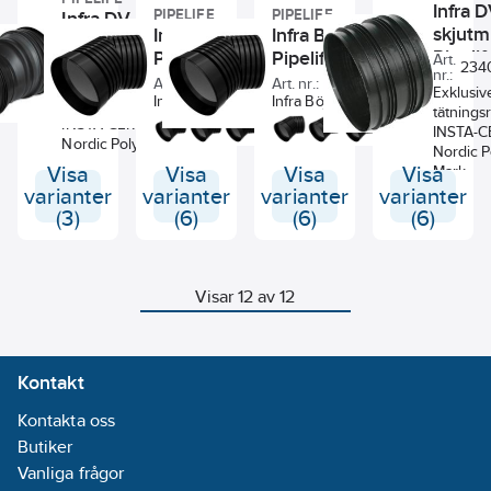
Infra 
PIPELIFE
PIPELIFE
Infra DV
skjutmu
Infra Böj 90˚ 1 muff,
Infra Böj 15˚ 1 muff,
Förminskning,
Pipelif
Pipelife
Pipelife
Art.
Pipelife
Art. nr.:
2340361
234
nr.:
Art. nr.:
2369506
Art. nr.:
2369499
Exklusive
Exklusiv
Infra Böj, enkelmuffad.
Infra Böj, enkelmuffad.
tätningsring.
tätningsr
Levereras exklusive
Levereras exklusive
INSTA-CERT,
INSTA-C
tätningar
tätningar
Nordic Poly Mark.
Nordic P
Visa
Visa
Visa
Visa
Mark.
varianter
varianter
varianter
varianter
(3)
(6)
(6)
(6)
Visar 12 av 12
Kontakt
Kontakta oss
Butiker
Vanliga frågor