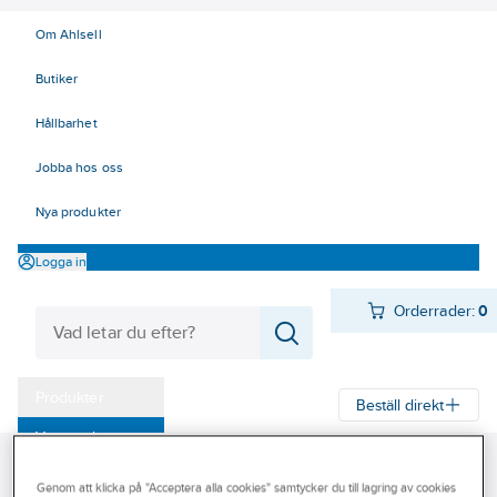
Om Ahlsell
Butiker
Hållbarhet
Jobba hos oss
Nya produkter
Logga in
Orderrader:
0
Produkter
Beställ direkt
Varumärken
Ahlsell
Produkter
VA & Mark
Dagvatten
Kampanjer
Genom att klicka på "Acceptera alla cookies" samtycker du till lagring av cookies
Dagvattenrör och rördelar
Pipelife