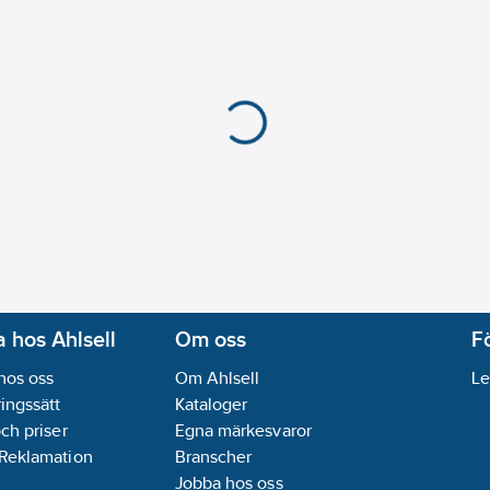
 hos Ahlsell
Om oss
F
hos oss
Om Ahlsell
Le
ingssätt
Kataloger
och priser
Egna märkesvaror
 Reklamation
Branscher
Jobba hos oss