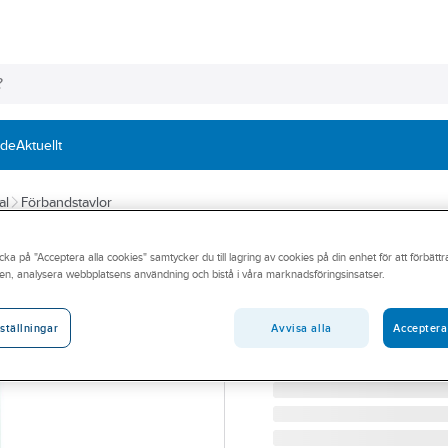
nde
Aktuellt
al
Förbandstavlor
CEDERROTH
cka på "Acceptera alla cookies" samtycker du till lagring av cookies på din enhet för att förbätt
Första Hjälpen s
en, analysera webbplatsens användning och bistå i våra marknadsföringsinsatser.
FÖRSTA HJÄLPEN STATI
Artikelnummer:
770725
Avvisa alla
Acceptera
ställningar
Lev. artikelnr:
51011027