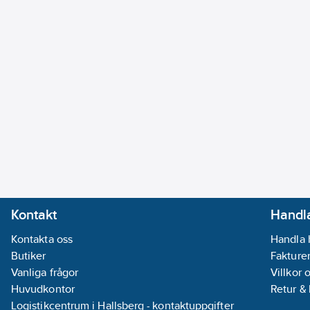
Kontakt
Handla
Kontakta oss
Handla 
Butiker
Fakturer
Vanliga frågor
Villkor 
Huvudkontor
Retur &
Logistikcentrum i Hallsberg - kontaktuppgifter