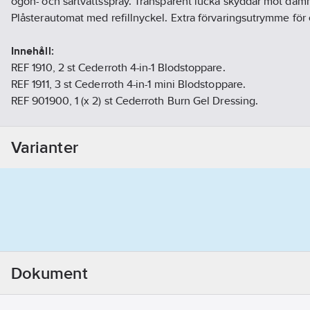
ögon- och sårtvättsspray. Transparent lucka skyddar mot dam
Plåsterautomat med refillnyckel. Extra förvaringsutrymme för e
Innehåll:
REF 1910, 2 st Cederroth 4-in-1 Blodstoppare.
REF 1911, 3 st Cederroth 4-in-1 mini Blodstoppare.
REF 901900, 1 (x 2) st Cederroth Burn Gel Dressing.
REF 726000, 1 Cederroth Eye & Wound Cleansing spray 150 m
REF 51011019, 1 Cederroth Soft Foam Bandage Beige 6 cm x 2
Varianter
1 Salvequick Plåsterautomat inkl 45 Plastplåster (REF 6036) oc
6444).
REF 323700, 1 (x 20) st Salvequick Sårtvättare.
REF 2596, 1 Cederroth Skyddspaket.
1 Första Hjälpen-instruktion, 1 refillnyckel, 1 borrmall.
Artikelnummer:
770725
Lev. artikelnr:
51011027
Ean artikelnr:
7310800028580
Dokument
Ersätter artikelnr:
391639
Materialklass
TJ5000