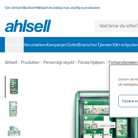
Om Ahlsell
Butiker
Hållbarhet
Jobba hos oss
Nya produkter
Produkter
Varumärken
Kampanjer
Outlet
Branscher
Tjänster
Vårt erbjuda
Ahlsell
Produkter
Personligt skydd
Första Hjälpen
Förbandsmateri
Genom att kli
på webbplats
Cookie-in