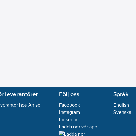
ör leverantörer
Följ oss
Språk
verantör hos Ahlsell
Facebook
English
Instagram
Svenska
LinkedIn
Ladda ner vår app