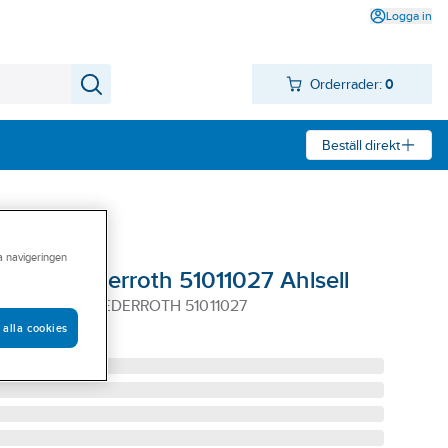
Logga in
Orderrader:
0
Beställ direkt
ra navigeringen
tation Cederroth 51011027 Ahlsell
ON AHLSELL CEDERROTH 51011027
 alla cookies