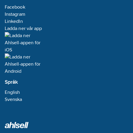
drag.
Facebook
-
Instagram
Sårvårdsprodukterna
är snabba att ta ut ur
LinkedIn
stationen.
Ladda ner vår app
Mått: h: 430mm x b:
253mm x d: 92mm
Språk
English
Svenska