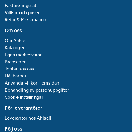
•Damm oc
Faktureringssätt
fuktsäker
Plum 1Aid Station ger
•Portabel
Villkor och priser
tydlig, snabb och
enkel första hälpen
Retur & Reklamation
så att du kan agera
direkt om en olycka
Om oss
inträffar.
Om Ahlsell
- Transparent lock -
Kataloger
hygieniskt och
Egna märkesvaror
skyddar produkterna
mot damm.
Branscher
- Praktisk och
Jobba hos oss
funktionell station.
Hållbarhet
- Produkter av hög
kvalitet.
Användarvillkor Hemsidan
- Enkel att använda
Behandling av personuppgifter
med tydliga
Cookie-inställningar
instruktioner.
- Enkel och snabb att
För leverantörer
fylla på.
- Omedelbar och
Leverantör hos Ahlsell
synlig åtkomst till
plåster, redo att
Följ oss
användas med ett