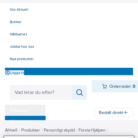
Om Ahlsell
Butiker
Hållbarhet
Jobba hos oss
Nya produkter
Logga in
Orderrader:
0
Produkter
Beställ direkt
Varumärken
Ahlsell
Produkter
Personligt skydd
Första Hjälpen
Kampanjer
Förbandsmaterial
Förbandstavlor