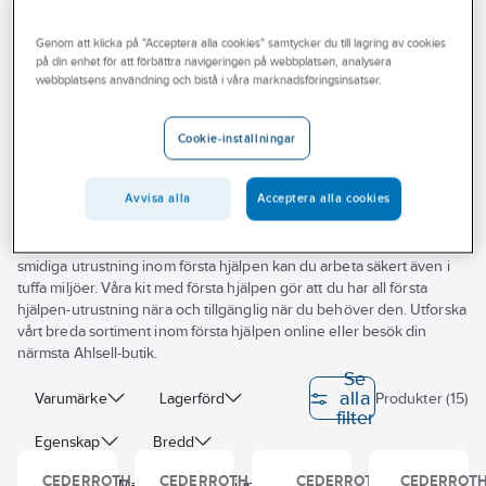
Outlet
Genom att klicka på "Acceptera alla cookies" samtycker du till lagring av cookies
Förbandstavlor
Branscher
på din enhet för att förbättra navigeringen på webbplatsen, analysera
webbplatsens användning och bistå i våra marknadsföringsinsatser.
Tjänster
Vårt erbjudande
Cookie-inställningar
Behöver du första hjälpen-utrustning där du arbetar? Vi på Ahlsell
Bli kund
hjälper dig att hitta rätt produkter inom första hjälpen till ditt jobb.
Avvisa alla
Acceptera alla cookies
Vårt sortiment inkluderar både kompletta kit med första hjälpen och
Aktuellt
separata produkter som förband, plåster, blodstoppar, sårtvätt,
brännskadekompress, ögondusch och hjärtstartare. Med vår
smidiga utrustning inom första hjälpen kan du arbeta säkert även i
tuffa miljöer. Våra kit med första hjälpen gör att du har all första
hjälpen-utrustning nära och tillgänglig när du behöver den. Utforska
vårt breda sortiment inom första hjälpen online eller besök din
närmsta Ahlsell-butik.
Se
alla
Varumärke
Lagerförd
Produkter (15)
filter
Egenskap
Bredd
CEDERROTH
CEDERROTH
CEDERROTH
CEDERROT
Höjd
Material
Djup