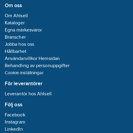
Enhetens
Om oss
höjd:
82
mm
Om Ahlsell
Enhetens
Kataloger
djup:
72
mm
Egna märkesvaror
RAL-nummer
Branscher
(liknande):
9010
Jobba hos oss
Hållbarhet
Monteringsmetod:
Användarvillkor Hemsidan
Utanpåliggande
Behandling av personuppgifter
montage
Cookie-inställningar
Material:
Plast
För leverantörer
Leverantör hos Ahlsell
Materialkvalitet:
Termoplast
Följ oss
Med
Facebook
orienteringsbelysning:
Instagram
Nej
LinkedIn
Halogenfri: