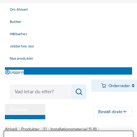
Om Ahlsell
Butiker
Hållbarhet
Jobba hos oss
Nya produkter
Logga in
Orderrader:
0
Produkter
Beställ direkt
Varumärken
Ahlsell
Produkter
El
Installationsmateriel 11-18
Kampanjer
18 Strömställare och vägguttag
Vägguttag