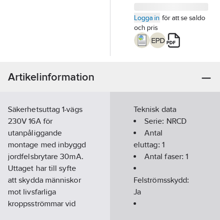
Logga in
för att se saldo
och pris
Artikelinformation
Säkerhetsuttag 1-vägs
Teknisk data
230V 16A för
Serie:
NRCD
utanpåliggande
Antal
montage med inbyggd
eluttag:
1
jordfelsbrytare 30mA.
Antal faser:
1
Uttaget har till syfte
att skydda människor
Felströmsskydd:
mot livsfarliga
Ja
kroppsströmmar vid
direkt och indirekt
Överspänningsskydd: