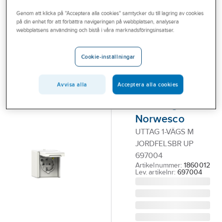
Outlet
Vägguttag med jordfelsbrytare
Genom att klicka på "Acceptera alla cookies" samtycker du till lagring av cookies
på din enhet för att förbättra navigeringen på webbplatsen, analysera
Branscher
webbplatsens användning och bistå i våra marknadsföringsinsatser.
NORWESCO
Tjänster
Vägguttag
Cookie-inställningar
NRCD14 SM
Vårt erbjudande
med
Aktuellt
Avvisa alla
Acceptera alla cookies
jordfelsbrytare
utvändig,
Norwesco
UTTAG 1-VÄGS M
JORDFELSBR UP
697004
Artikelnummer:
1860012
Lev. artikelnr:
697004