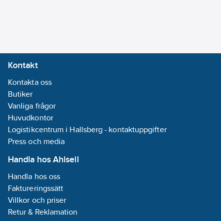
skruv
Med
gångjärnslock:
Ja
Med
Kontakt
signallampa:
Kontakta oss
Nej
Butiker
Roterad
Vanliga frågor
centralinsats:
Huvudkontor
Nej
Logistikcentrum i Hallsberg - kontaktuppgifter
Med
Press och media
funktionsbelysning:
Nej
Handla hos Ahlsell
Låsbar:
Nej
Handla hos oss
Med knapp
Faktureringssätt
Av/På:
Ja
Villkor och priser
Enhetens
Retur & Reklamation
bredd:
76
mm