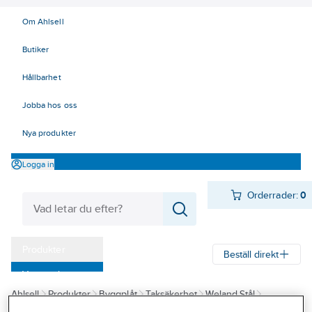
Om Ahlsell
Butiker
Hållbarhet
Jobba hos oss
Nya produkter
Logga in
Orderrader:
0
Produkter
Beställ direkt
Varumärken
Ahlsell
Produkter
Byggplåt
Taksäkerhet
Weland Stål
Kampanjer
Stegar och steg
Tak-/fasadstege