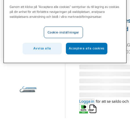
Outlet
Genom att klicka på "Acceptera alla cookies" samtycker du till lagring av cookies
på din enhet för att förbättra navigeringen på webbplatsen, analysera
WELAND
Branscher
webbplatsens användning och bistå i våra marknadsföringsinsatser.
Upphängningsbes
Tjänster
lös stege, Weland
Cookie-inställningar
Stål
Vårt erbjudande
UPPHÄNGNINGSBESLA
Aktuellt
Avvisa alla
Acceptera alla cookies
LÖS STEGE ZM ( UB5003
Artikelnummer:
19052485
Lev. artikelnr:
UB5003
Logga in
för att se saldo och 