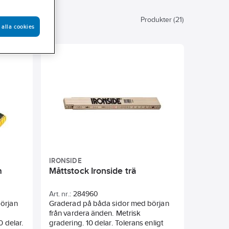
Produkter (21)
 alla cookies
IRONSIDE
m
Måttstock Ironside trä
Art. nr.:
284960
örjan
Graderad på båda sidor med början
från vardera änden. Metrisk
0 delar.
gradering. 10 delar. Tolerans enligt