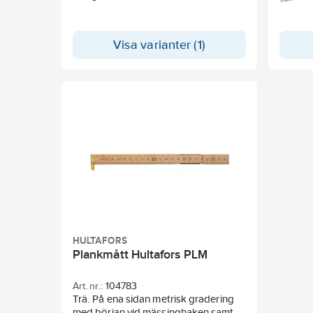
marker
Visa varianter (1)
HULTAFORS
Plankmått Hultafors PLM
Art. nr.:
104783
Trä. På ena sidan metrisk gradering
med början vid mässinghaken samt