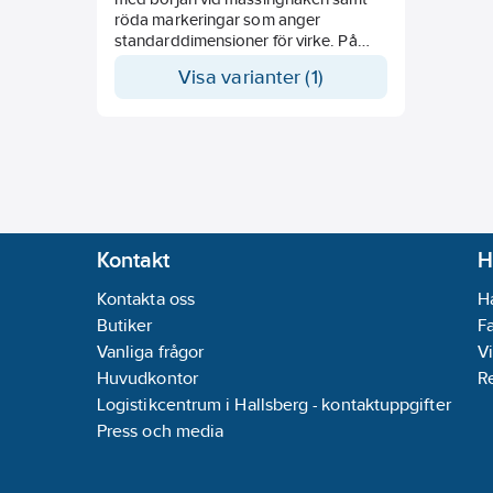
röda markeringar som anger
standarddimensioner för virke. På
andra sidan torkmånskala. Bredd 17
Visa varianter (1)
mm.
Kontakt
H
Kontakta oss
H
Butiker
F
Vanliga frågor
Vi
Huvudkontor
R
Logistikcentrum i Hallsberg - kontaktuppgifter
Press och media