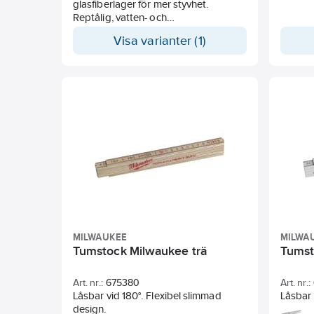
glasfiberlager för mer styvhet.
änden. 
Reptålig, vatten- och
vanliga
kemikaliebeständig. Glapp- och
Ledkons
Visa varianter (1)
slitagefri, smutsbeständig
Toleran
konstruktions fog med fjäderstång för
jämn hög spänning. Vita/svarta
präglade siffror på en mycket läsbar
svart bakgrund, gula präglade tior.
Avläsning på båda sidor med
bakåtgående skala. Slitstarka
mellantänder vid start och ände.
gradering i steg om 1 mm, röda
präglade tior på den gula och vita
viklinjalen. Användbar 90 grader
spärr av alla leder. CE-
överenstämmelse och EU standard
noggrannhetsklass II.
MILWAUKEE
MILWA
Tumstock Milwaukee trä
Tumst
Art. nr.:
675380
Art. nr.:
Låsbar vid 180°. Flexibel slimmad
Låsbar 
design.
gångjär