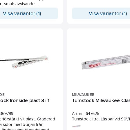
fri, smutsavvisande
enligt SS 64 11 14.
ktions fog med fjäderstång för
Visa varianter (1)
Visa varianter (1)
ög spänning. Djupt präglad
it gradering i steg om 1 mm,
äglade tior på den gula och
klinjalen. Användbar 90 grader
 alla leder. CE-
stämmelse och EU standard
nhetsklass III.
DE
MILWAUKEE
ock Ironside plast 3 i 1
Tumstock Milwaukee Clas
369799
Art. nr.:
647625
erförstärkt vit plast. Graderad
Tumstock i trä. Låsbar vid 90°/
 sidor med början från
Vinkelreferens.
a änden samt försedd med