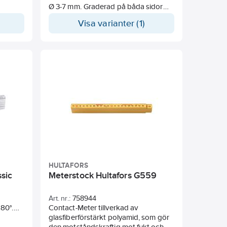
Ø 3-7 mm. Graderad på båda sidor
med början från vardera änden.
Visa varianter (1)
Metrisk gradering. Godkänd enligt
DIN EN 60900 för arbete under
spänning upp till 1000V. Tolerans
enligt EU:s precisionsnorm III.
HULTAFORS
sic
Meterstock Hultafors G559
Art. nr.:
758944
180°.
Contact-Meter tillverkad av
glasfiberförstärkt polyamid, som gör
den motståndskraftig mot fukt och