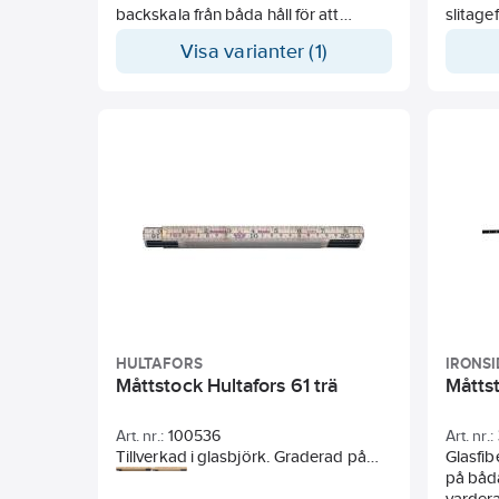
backskala från båda håll för att
slitage
underlätta mätning av korta längder.
konstru
Visa varianter (1)
Metrisk gradering. 10 delar. Längd 2
jämn h
m. Tolerans enligt EU`s
svart/v
precisionsnorm III.
röda pr
vita vi
spärr av
överen
noggran
HULTAFORS
IRONSI
Måttstock Hultafors 61 trä
Måttst
Art. nr.:
100536
Art. nr.:
Tillverkad i glasbjörk. Graderad på
Glasfib
båda sidor med början från vardera
på båda
änden. Ledbeslagen tillverkas av stål.
varder