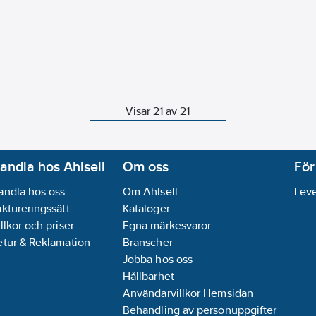
Visar 21 av 21
andla hos Ahlsell
Om oss
För
andla hos oss
Om Ahlsell
Leve
aktureringssätt
Kataloger
llkor och priser
Egna märkesvaror
etur & Reklamation
Branscher
Jobba hos oss
Hållbarhet
Användarvillkor Hemsidan
Behandling av personuppgifter