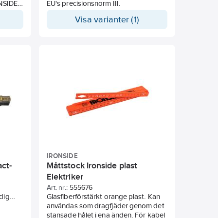
ONSIDE
EU's precisionsnorm III.
Visa varianter (1)
IRONSIDE
act-
Måttstock Ironside plast
Elektriker
Art. nr.:
555676
dig
Glasfiberförstärkt orange plast. Kan
lltid
användas som dragfjäder genom det
ans
stansade hålet i ena änden. För kabel