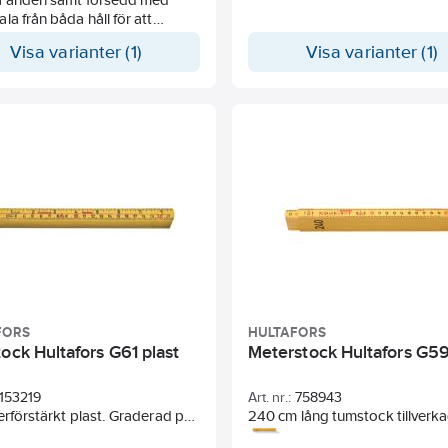
la från båda håll för att
tta mätning av korta längder.
Visa varianter (1)
Visa varianter (1)
 gradering. 10 delar. Längd 2
edd med djupsticka (16 cm).
ätning från 20º till 90º.
s enligt EU`s precisionsnorm
FORS
HULTAFORS
ock Hultafors G61 plast
Meterstock Hultafors G5
153219
Art. nr.:
758943
erförstärkt plast. Graderad på
240 cm lång tumstock tillverk
dor med början från vardera
glasfiberförstärkt polyamid, s