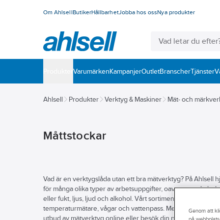
Om Ahlsell
Butiker
Hållbarhet
Jobba hos oss
Nya produkter
Produkter
Varumärken
Kampanjer
Outlet
Branscher
Tjänster
V
Ahlsell
Produkter
Verktyg & Maskiner
Mät- och märkver
Måttstockar
Vad är en verktygslåda utan ett bra mätverktyg? På Ahlsell hjäl
för många olika typer av arbetsuppgifter, oavsett om du beh
eller fukt, ljus, ljud och alkohol. Vårt sortiment av mätver
temperaturmätare, vågar och vattenpass. Med våra pålitliga o
Genom att kli
utbud av mätverktyg online eller besök din närmsta Ahlsell-b
på webbplats