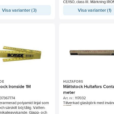
ste lösningsmedlen.
CE/ISO, class III. Märkning IR
truktion med osynliga fjädrar.
samt FSC
Visa varianter (3)
Visa varianter (1)
s enligt SS 64 11 14.
DE
HULTAFORS
tock Ironside 1M
Måttstock Hultafors Cont
meter
37367774
Art. nr.:
117032
erarmerad polyamid linjal som
Tillverkad glasbjörk med invän
ch särskilt böj tålig. Vatten-
gradering meter/meter. Ligger a
ikalieavvisande. Glapp- och
plan mot arbetsstycket. Toler