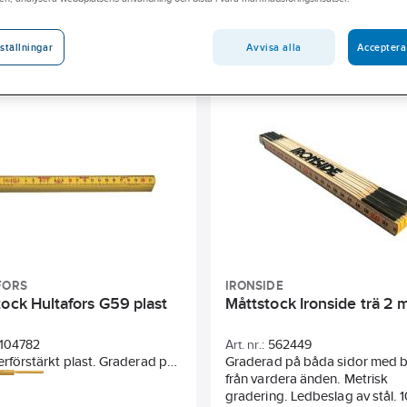
Se alla filter
ängd
Material
Antal delar
Avvisa alla
Acceptera
ställningar
FORS
IRONSIDE
tock Hultafors G59 plast
Måttstock Ironside trä 2 
104782
Art. nr.:
562449
erförstärkt plast. Graderad på
Graderad på båda sidor med b
dor med början från vardera
från vardera änden. Metrisk
Vattenavvisande. Tål de
gradering. Ledbeslag av stål. 1