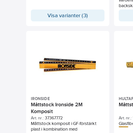
Lederna förses med hypoidolja för
backska
lång livslängd. Ytbehandlad två
underlä
Visa varianter (3)
gånger, även under lederna. Tolerans
Metrisk
enligt SS 64 11 14.
m. Förs
Vinkelm
Toleran
III.
IRONSIDE
HULTA
Måttstock Ironside 2M
Måttst
Komposit
Art. nr.:
37367772
Art. nr.:
Måttstock komposit i GF-förstärkt
Glasfib
plast i kombination med
båda si