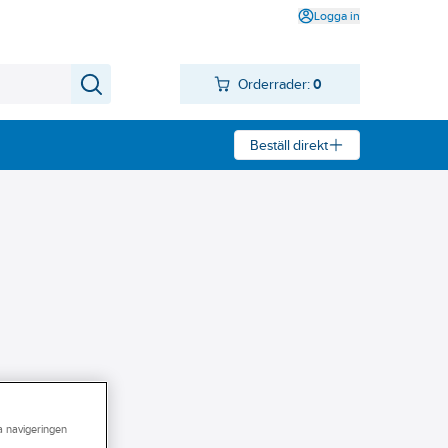
Logga in
Orderrader:
0
Beställ direkt
ra navigeringen