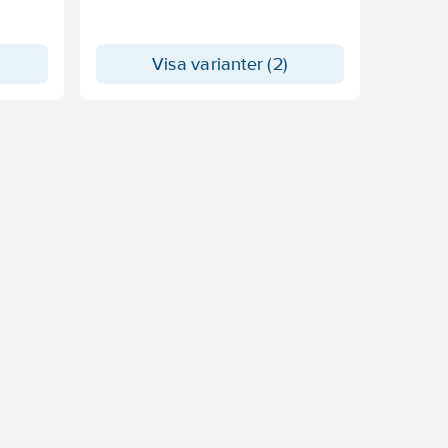
Diamanthårt ytskikt. Graderad på
båda sidor med början från vardera
änden. Bredd 15 mm. Tolerans enligt
Visa varianter (2)
SS 64 11 14.