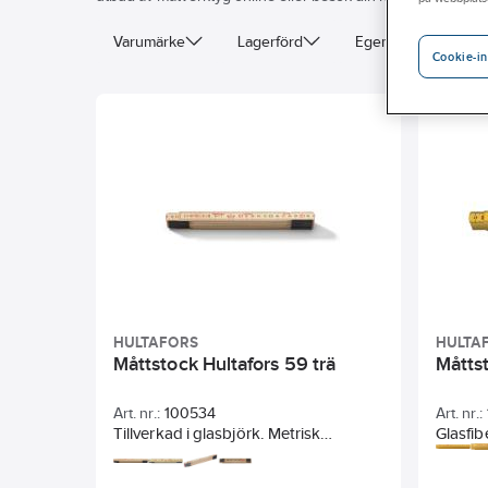
Varumärke
Lagerförd
Egenskap
L
Cookie-in
HULTAFORS
HULTA
Måttstock Hultafors 59 trä
Måtts
Art. nr.:
100534
Art. nr.:
Tillverkad i glasbjörk. Metrisk
Glasfib
gradering i svart på båda sidor med
båda si
röda decimetersiffror, med början från
änden. 