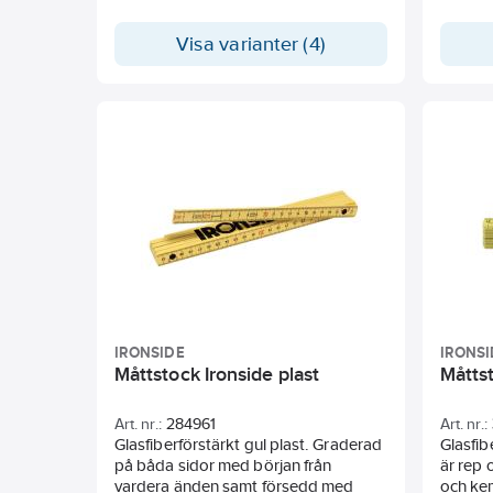
vardera änden. Ledbeslagen tillverkas
vanliga
av stål. Lederna förses med
Ledkons
Visa varianter (4)
hypoidolja för lång livslängd.
Toleran
Ytbehandlad två gånger, även under
lederna. Tolerans enligt SS 64 11 14.
Typgodkänd enligt EU klass III.
IRONSIDE
IRONSI
Måttstock Ironside plast
Måtts
Art. nr.:
284961
Art. nr.:
Glasfiberförstärkt gul plast. Graderad
Glasfib
på båda sidor med början från
är rep o
vardera änden samt försedd med
och kem