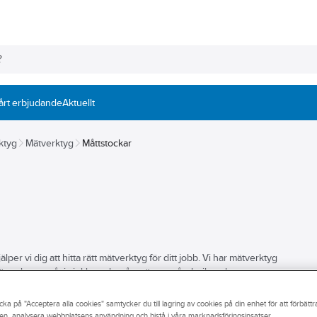
årt erbjudande
Aktuellt
ktyg
Mätverktyg
Måttstockar
per vi dig att hitta rätt mätverktyg för ditt jobb. Vi har mätverktyg
över komma åt i vinklar och vrår, mäta avstånd, vikt och temperatur
ktyg inkluderar såväl avståndsmätare, måttband och måttstock som
ch smidiga mätverktyg blir det rätt från början. Utforska vårt breda
cka på "Acceptera alla cookies" samtycker du till lagring av cookies på din enhet för att förbätt
utik.
en, analysera webbplatsens användning och bistå i våra marknadsföringsinsatser.