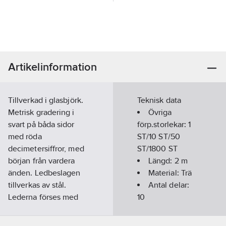
Artikelinformation
Tillverkad i glasbjörk.
Teknisk data
Metrisk gradering i
Övriga
svart på båda sidor
förp.storlekar:
1
med röda
ST/10 ST/50
decimetersiffror, med
ST/1800 ST
början från vardera
Längd:
2
m
änden. Ledbeslagen
Material:
Trä
tillverkas av stål.
Antal delar:
Lederna förses med
10
hypoidolja för lång
livslängd. Ytbehandlad
Noggrannhet:
0