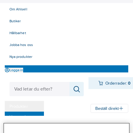
Om Ahlsell
Butiker
Hållbarhet
Jobba hos oss
Nya produkter
Logga in
Orderrader:
0
Produkter
Beställ direkt
Varumärken
Ahlsell
Produkter
Verktyg & Maskiner
Mät- och märkverktyg
Kampanjer
Mätverktyg
Måttstockar