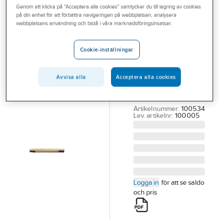
Genom att klicka på "Acceptera alla cookies" samtycker du till lagring av cookies
Outlet
på din enhet för att förbättra navigeringen på webbplatsen, analysera
HULTAFORS
webbplatsens användning och bistå i våra marknadsföringsinsatser.
Branscher
Måttstock
Tjänster
Hultafors 59
Cookie-inställningar
trä
Vårt erbjudande
MÅTTSTOCK
Avvisa alla
Acceptera alla cookies
Bli kund
HULTAFORS TRÄ 59-
Aktuellt
2M 10 DEL M/M
Artikelnummer:
100534
Lev. artikelnr:
100005
Logga in
för att se saldo
och pris