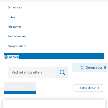
Om Ahlsell
Butiker
Hållbarhet
Jobba hos oss
Nya produkter
Logga in
Orderrader:
0
Produkter
Beställ direkt
Varumärken
Ahlsell
Produkter
Verktyg & Maskiner
Mät- och märkverktyg
Kampanjer
Mätverktyg
Måttstockar