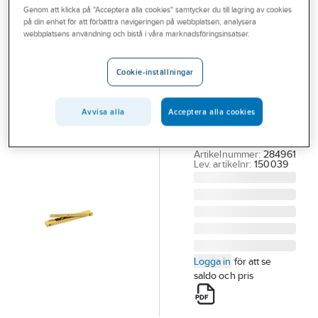
Genom att klicka på "Acceptera alla cookies" samtycker du till lagring av cookies
Outlet
på din enhet för att förbättra navigeringen på webbplatsen, analysera
IRONSIDE
webbplatsens användning och bistå i våra marknadsföringsinsatser.
Branscher
Måttstock
Tjänster
Ironside plast
Cookie-inställningar
MÅTTSTOCK
Vårt erbjudande
IRONSIDE PLAST
Avvisa alla
Acceptera alla cookies
Aktuellt
2M 10 DEL M/M
150039
Artikelnummer:
284961
Lev. artikelnr:
150039
Logga in
för att se
saldo och pris