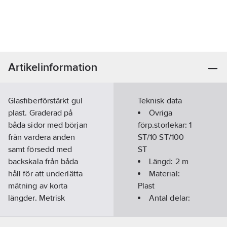
Artikelinformation
Glasfiberförstärkt gul
Teknisk data
plast. Graderad på
Övriga
båda sidor med början
förp.storlekar:
1
från vardera änden
ST/10 ST/100
samt försedd med
ST
backskala från båda
Längd:
2
m
håll för att underlätta
Material:
mätning av korta
Plast
längder. Metrisk
Antal delar:
gradering. 10 delar.
10
Längd 2 m. Tolerans
Utförande: