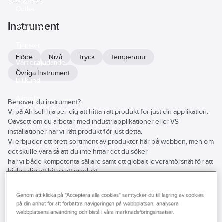
Outlet
Instrument
Branscher
Tjänster
Flöde
Nivå
Tryck
Temperatur
Vårt erbjudande
Övriga Instrument
Bli kund
Aktuellt
Behöver du instrument?
Vi på Ahlsell hjälper dig att hitta rätt produkt för just din applikation.
Oavsett om du arbetar med industriapplikationer eller VS-
installationer har vi rätt produkt för just detta.
Vi erbjuder ett brett sortiment av produkter här på webben, men om
det skulle vara så att du inte hittar det du söker
har vi både kompetenta säljare samt ett globalt leverantörsnät för att
hjälpa dig att hitta rätt produkt.
Se
alla
Varumärke
Lagerförd
Produkter (334)
Genom att klicka på "Acceptera alla cookies" samtycker du till lagring av cookies
filter
på din enhet för att förbättra navigeringen på webbplatsen, analysera
REACH – Fri från Kandidatämne
webbplatsens användning och bistå i våra marknadsföringsinsatser.