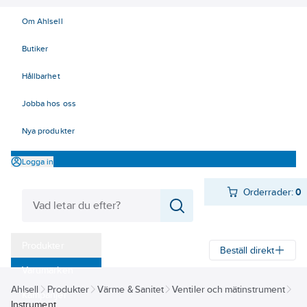
Om Ahlsell
Butiker
Hållbarhet
Jobba hos oss
Nya produkter
Logga in
Orderrader:
0
Produkter
Beställ direkt
Varumärken
Ahlsell
Produkter
Värme & Sanitet
Ventiler och mätinstrument
Kampanjer
Instrument