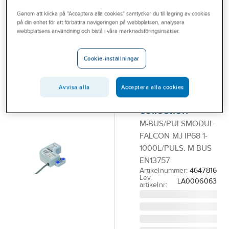
Outlet
Genom att klicka på "Acceptera alla cookies" samtycker du till lagring av cookies
på din enhet för att förbättra navigeringen på webbplatsen, analysera
A-COLLECTION
Branscher
webbplatsens användning och bistå i våra marknadsföringsinsatser.
M-bus-
Tjänster
pulsmodul
Cookie-inställningar
Falcon MJ för
Vårt erbjudande
vinghjulmätare
Bli kund
Avvisa alla
Acceptera alla cookies
M100i, a-
Aktuellt
collection
M-BUS/PULSMODUL
FALCON MJ IP68 1-
1000L/PULS. M-BUS
EN13757
Artikelnummer:
4647816
Lev.
LA0006063
artikelnr: