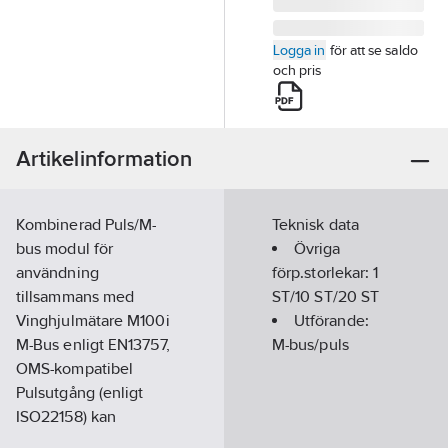
Logga in
för att se saldo
och pris
Artikelinformation
Kombinerad Puls/M-
Teknisk data
bus modul för
Övriga
användning
förp.storlekar:
1
tillsammans med
ST/10 ST/20 ST
Vinghjulmätare M100i
Utförande:
M-Bus enligt EN13757,
M-bus/puls
OMS-kompatibel
Pulsutgång (enligt
ISO22158) kan
konfigureras via M-Bus