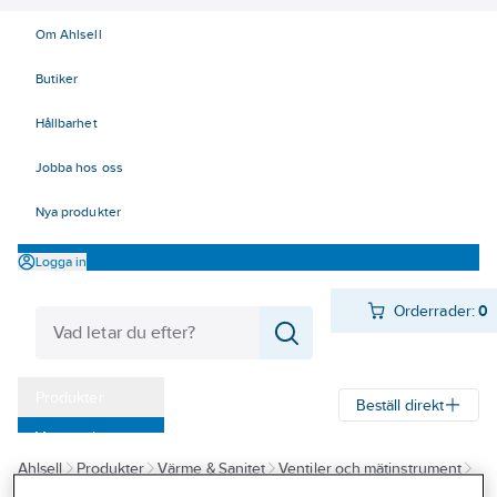
Om Ahlsell
Butiker
Hållbarhet
Jobba hos oss
Nya produkter
Logga in
Orderrader:
0
Produkter
Beställ direkt
Varumärken
Ahlsell
Produkter
Värme & Sanitet
Ventiler och mätinstrument
Kampanjer
Instrument
Flöde
Vattenmätare
Vinghjulmätare