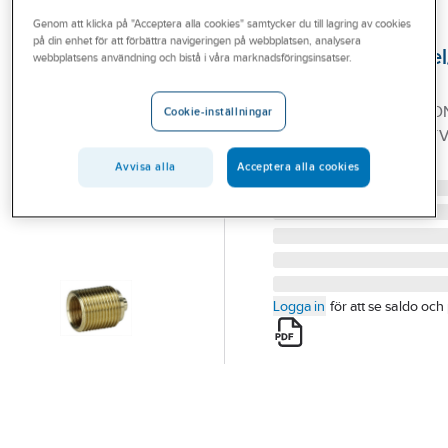
Outlet
Genom att klicka på "Acceptera alla cookies" samtycker du till lagring av cookies
på din enhet för att förbättra navigeringen på webbplatsen, analysera
Anslutningsnippel
Branscher
webbplatsens användning och bistå i våra marknadsföringsinsatser.
nippel
Tjänster
SJ NIPPEL 8030 DN10-D
Cookie-inställningar
Vårt erbjudande
SJÄLVTÄTANDE INV/UT
Artikelnummer:
19045857
Bli kund
Avvisa alla
Acceptera alla cookies
Lev. artikelnr:
1037837016
Aktuellt
Logga in
för att se saldo och 