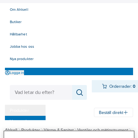
Om Ahlsell
Butiker
Hållbarhet
Jobba hos oss
Nya produkter
Logga in
Orderrader:
0
Produkter
Beställ direkt
Varumärken
Ahlsell
Produkter
Värme & Sanitet
Ventiler och mätinstrument
Kampanjer
Instrument
Tryck
Manometrar
Tillbehör