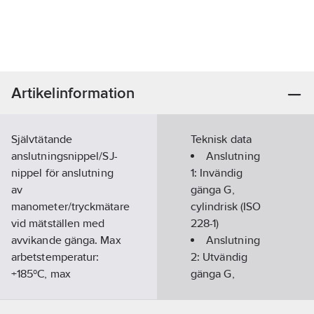
Artikelinformation
Självtätande
Teknisk data
anslutningsnippel/SJ-
Anslutning
nippel för anslutning
1:
Invändig
av
gänga G,
manometer/tryckmätare
cylindrisk (ISO
vid mätställen med
228-1)
avvikande gänga. Max
Anslutning
arbetstemperatur:
2:
Utvändig
+185ºC, max
gänga G,
arbetstryck: 60 bar.
cylindrisk (ISO
Artikelnummer:
19045857
228-1)