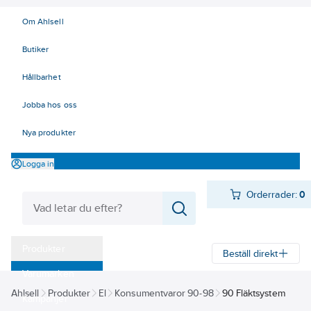
Om Ahlsell
Butiker
Hållbarhet
Jobba hos oss
Nya produkter
Logga in
Orderrader:
0
Produkter
Beställ direkt
Varumärken
Ahlsell
Produkter
El
Konsumentvaror 90-98
90 Fläktsystem
Kampanjer