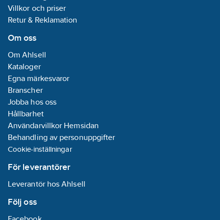
gasspis.
Villkor och priser
och 650mm för
Efterföljare till
gasspis. Efterföljare
Retur & Reklamation
F230.
till F240-16.
Om oss
Om Ahlsell
Kataloger
Egna märkesvaror
Branscher
Jobba hos oss
Hållbarhet
Användarvillkor Hemsidan
Behandling av personuppgifter
Cookie-inställningar
För leverantörer
Leverantör hos Ahlsell
Följ oss
Facebook