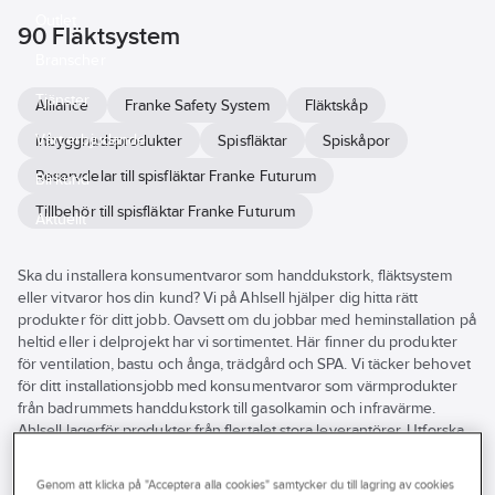
Outlet
90 Fläktsystem
Branscher
Tjänster
Alliance
Franke Safety System
Fläktskåp
Vårt erbjudande
Inbyggnadsprodukter
Spisfläktar
Spiskåpor
Reservdelar till spisfläktar Franke Futurum
Bli kund
Tillbehör till spisfläktar Franke Futurum
Aktuellt
Ska du installera konsumentvaror som handdukstork, fläktsystem
eller vitvaror hos din kund? Vi på Ahlsell hjälper dig hitta rätt
produkter för ditt jobb. Oavsett om du jobbar med heminstallation på
heltid eller i delprojekt har vi sortimentet. Här finner du produkter
för ventilation, bastu och ånga, trädgård och SPA. Vi täcker behovet
för ditt installationsjobb med konsumentvaror som värmprodukter
från badrummets handdukstork till gasolkamin och infravärme.
Ahlsell lagerför produkter från flertalet stora leverantörer. Utforska
vårt breda utbud av produkter för heminstallation av
konsumentmarknaden här i webbutiken eller besök din närmsta
Genom att klicka på "Acceptera alla cookies" samtycker du till lagring av cookies