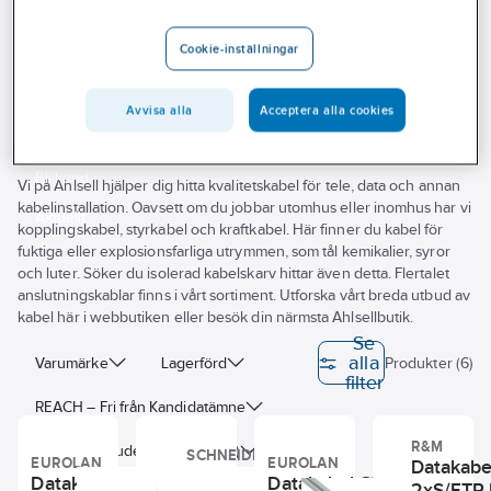
Outlet
Nätverkskabel skärmad
Cat7 skärmad
Cookie-inställningar
Branscher
Cat7 skärmad
Tjänster
Avvisa alla
Acceptera alla cookies
Vårt erbjudande
Bli kund
Vi på Ahlsell hjälper dig hitta kvalitetskabel för tele, data och annan
kabelinstallation. Oavsett om du jobbar utomhus eller inomhus har vi
Aktuellt
kopplingskabel, styrkabel och kraftkabel. Här finner du kabel för
fuktiga eller explosionsfarliga utrymmen, som tål kemikalier, syror
och luter. Söker du isolerad kabelskarv hittar även detta. Flertalet
anslutningskablar finns i vårt sortiment. Utforska vårt breda utbud av
kabel här i webbutiken eller besök din närmsta Ahlsellbutik.
Se
alla
Varumärke
Lagerförd
Produkter (6)
filter
REACH – Fri från Kandidatämne
R&M
Har miljövarudeklaration (EPD)
SCHNEIDER
EUROLAN
EUROLAN
Datakabe
Datakabel
Datakabel C7 S/FTP
Datakabel C7 S/FTP
ELECTRIC
2xS/FTP