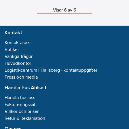
enligt EN 50173-1 Class EA,
och coupling
ISO/IEC 11801 och IEC 332-
attenuation min.
Visar 6 av 6
1.
80dB. 100 Ohm
impedance.
Datakommunikation
med frekvens upp
Kontakt
till 1000MHz.
4PPoE. Klass d
Kontakta oss
seperationsavstånd
Butiker
enligt EN 50174-2.
Vanliga frågor
Huvudkontor
Logistikcentrum i Hallsberg - kontaktuppgifter
Press och media
Handla hos Ahlsell
Handla hos oss
Faktureringssätt
Villkor och priser
Retur & Reklamation
Om oss