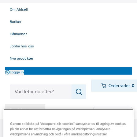
Om Ahlsell
Butiker
Hållbarhet
Jobba hos oss
Nya produkter
Logga in
Orderrader:
0
Produkter
Beställ direkt
Varumärken
Genom att klicka på "Acceptera alla cookies" samtycker du till lagring av cookies
Ahlsell
Produkter
El
Kabel 00-05, 47-49
på din enhet för att förbättra navigeringen på webbplatsen, analysera
Kampanjer
webbplatsens användning och bistå i våra marknadsföringsinsatser.
47/49 Data, Bus och Optokablar
Nätverkskabel