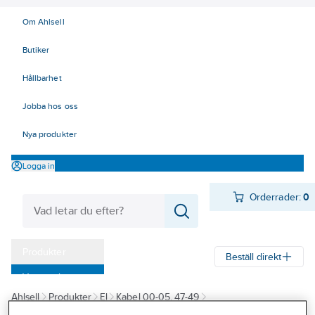
Om Ahlsell
Butiker
Hållbarhet
Jobba hos oss
Nya produkter
Logga in
Orderrader:
0
Produkter
Beställ direkt
Varumärken
Ahlsell
Produkter
El
Kabel 00-05, 47-49
Kampanjer
47/49 Data, Bus och Optokablar
Nätverkskabel