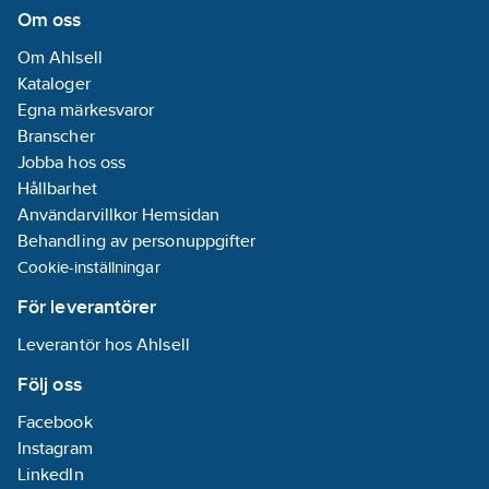
PO (polyolefin)
Om oss
Kategori
Om Ahlsell
ledare:
Klass 1 =
Kataloger
Entrådig
Egna märkesvaror
Material
Branscher
ledare:
Koppar
Jobba hos oss
Hållbarhet
Partmärkning:
Användarvillkor Hemsidan
Färg
Behandling av personuppgifter
Cookie-inställningar
Specifikation
kärnisolering:
För leverantörer
PE (polyeten)
Leverantör hos Ahlsell
Diameter
ledare:
0.56
Följ oss
mm
Facebook
Märkning
Instagram
ledare (HD 308
LinkedIn
S2):
Nej