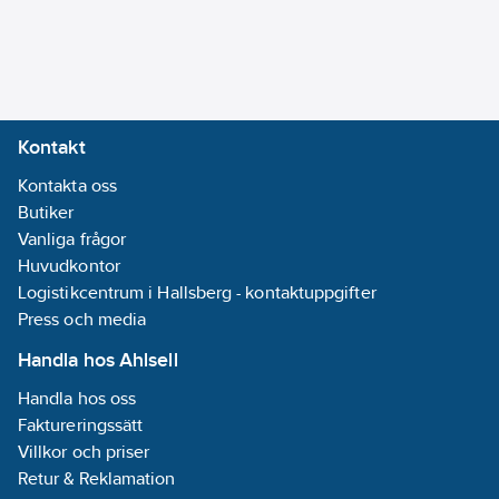
Armering/Förstärkning:
Ingen
Storlek
(AWG):
23
Kontakt
Halogenfri
Kontakta oss
(IEC 60754-1):
Butiker
Ja
Vanliga frågor
Halogenfri
Huvudkontor
(IEC 60754-2):
Logistikcentrum i Hallsberg - kontaktuppgifter
Ja
Press och media
Halogenfri
(IEC 60754-3):
Handla hos Ahlsell
Ja
Handla hos oss
Syrahalt (EN
Faktureringssätt
13501-6):
a1
Villkor och priser
Material
Retur & Reklamation
kärnisolering: