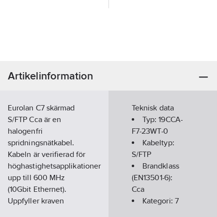
Artikelinformation
Eurolan C7 skärmad
Teknisk data
S/FTP Cca är en
Typ:
19CCA-
halogenfri
F7-23WT-0
spridningsnätkabel.
Kabeltyp:
Kabeln är verifierad för
S/FTP
höghastighetsapplikationer
Brandklass
upp till 600 MHz
(EN13501-6):
(10Gbit Ethernet).
Cca
Uppfyller kraven
Kategori:
7
enligt EN 50173-1 Class