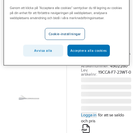
Outlet
Nätverkskabel skärmad
Cat7 skärmad
Genom att klicka på "Acceptera alla cookies" samtycker du till lagring av cookies
på din enhet för att förbättra navigeringen på webbplatsen, analysera
Branscher
webbplatsens användning och bistå i våra marknadsföringsinsatser.
EUROLAN
Tjänster
Datakabel C7
Cookie-inställningar
S/FTP vit LSZH
Vårt erbjudande
Cca
Aktuellt
Avvisa alla
Acceptera alla cookies
C7 S/FTP VIT LSZH CCA
(*5) 19CCA-F7-23WT-0
Artikelnummer:
4902260
Lev.
19CCA-F7-23WT-0
artikelnr:
Logga in
för att se saldo
och pris