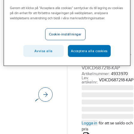
Outlet
Nätverkskabel skärmad
Cat7 skärmad
Genom att klicka på "Acceptera alla cookies" samtycker du till lagring av cookies
på din enhet för att förbättra navigeringen på webbplatsen, analysera
Branscher
webbplatsens användning och bistå i våra marknadsföringsinsatser.
SCHNEIDER ELECTRIC
Tjänster
Datakabel
Cookie-inställningar
Actassi C7 F/FTP
Vårt erbjudande
Dca
Bli kund
Avvisa alla
Acceptera alla cookies
KAT 7 F/FTPMX 4P DCA
Aktuellt
BLÅ KAP (*5)
VDICD687218-KAP
Artikelnummer:
4933970
Lev.
VDICD687218-KAP
artikelnr:
Logga in
för att se saldo och
pris