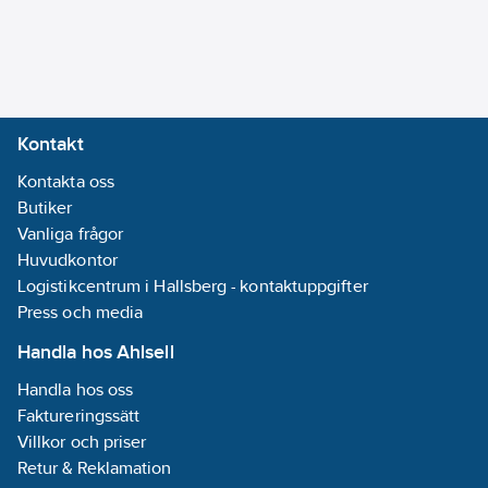
Entrådig
Partmärkning:
Färg
Kontakt
Specifikation
Kontakta oss
kärnisolering:
Butiker
PE (polyeten)
Vanliga frågor
Diameter
Huvudkontor
ledare:
0.565
Logistikcentrum i Hallsberg - kontaktuppgifter
mm
Press och media
Nominell
ledararea:
0.25
Handla hos Ahlsell
mm²
Handla hos oss
Ledaryta:
Faktureringssätt
Blank
Villkor och priser
Antal
Retur & Reklamation
ledare/kärnor:
8