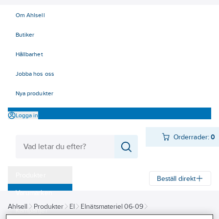
Om Ahlsell
Butiker
Hållbarhet
Jobba hos oss
Nya produkter
Logga in
Orderrader:
0
Produkter
Beställ direkt
Varumärken
Ahlsell
Produkter
El
Elnätsmateriel 06-09
Kampanjer
08 Förbindningsmateriel
Isolerade förbindningar
Flatstifthylsa