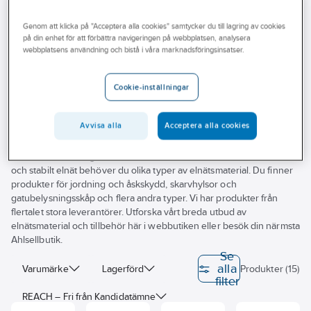
Outlet
Genom att klicka på "Acceptera alla cookies" samtycker du till lagring av cookies
Flatstifthylsa
Branscher
på din enhet för att förbättra navigeringen på webbplatsen, analysera
webbplatsens användning och bistå i våra marknadsföringsinsatser.
Tjänster
Vårt erbjudande
Cookie-inställningar
Vi på Ahlsell hjälper dig hitta elnätsmaterial till dina uppdrag. Här
Aktuellt
finner du kabelskåp och tillbehör för säker, smidig och professionell
Avvisa alla
Acceptera alla cookies
installation. I ditt jobb vill kunderna att arbetet går snabbt,
strömtillförsel är vitala delar i vårt samhälle. Elnätet är som en räls där
vi fraktar nödvändig el till hushåll och verksamheter. För ett säkert
och stabilt elnät behöver du olika typer av elnätsmaterial. Du finner
produkter för jordning och åskskydd, skarvhylsor och
gatubelysningsskåp och flera andra typer. Vi har produkter från
flertalet stora leverantörer. Utforska vårt breda utbud av
elnätsmaterial och tillbehör här i webbutiken eller besök din närmsta
Ahlsellbutik.
Se
alla
Varumärke
Lagerförd
Produkter (15)
filter
REACH – Fri från Kandidatämne