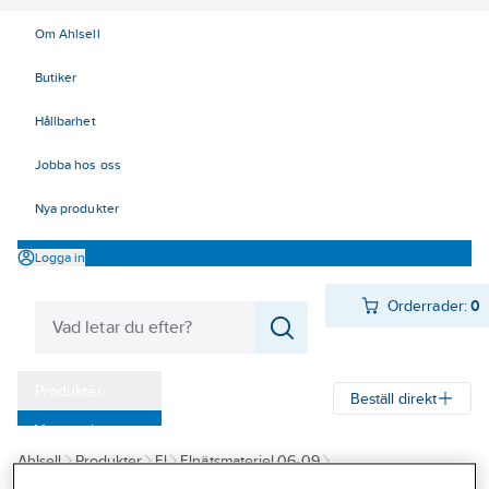
Om Ahlsell
Butiker
Hållbarhet
Jobba hos oss
Nya produkter
Logga in
Orderrader:
0
Produkter
Beställ direkt
Varumärken
Ahlsell
Produkter
El
Elnätsmateriel 06-09
Kampanjer
08 Förbindningsmateriel
Isolerade förbindningar
Flatstifthylsa