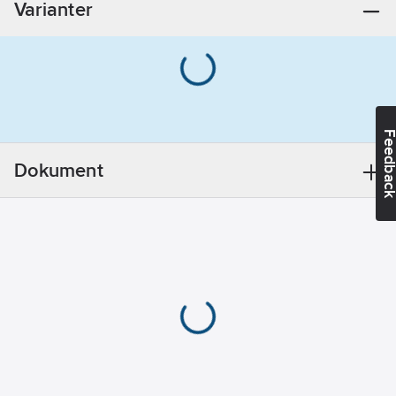
Varianter
Typ av
elektrisk
anslutning 2:
Flatstiftanslutning
Avslutningsplatta
Feedba
krävs:
Nej
Material
Dokument
isolationskropp:
Termoplast
Transparent:
Ja
REACH
Datum:
2025-
01-21
REACH
Informationsplikt:
Nej