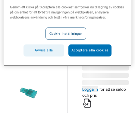
Outlet
Genom att klicka på "Acceptera alla cookies" samtycker du till lagring av cookies
på din enhet för att förbättra navigeringen på webbplatsen, analysera
NEMIQ
Branscher
webbplatsens användning och bistå i våra marknadsföringsinsatser.
Kopplingsplint
Tjänster
405-3
Cookie-inställningar
PLINT 405-3
Vårt erbjudande
Artikelnummer:
0842610
Lev. artikelnr:
405-3
Aktuellt
Avvisa alla
Acceptera alla cookies
Logga in
för att se saldo
och pris