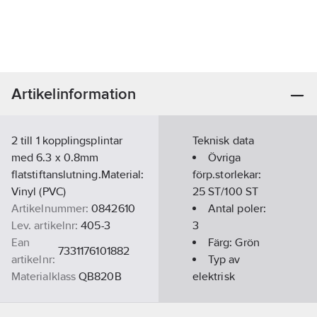
Artikelinformation
2 till 1 kopplingsplintar
Teknisk data
med 6.3 x 0.8mm
Övriga
flatstiftanslutning.Material:
förp.storlekar:
Vinyl (PVC)
25 ST/100 ST
Artikelnummer:
0842610
Antal poler:
Lev. artikelnr:
405-3
3
Ean
Färg:
Grön
7331176101882
artikelnr:
Typ av
Materialklass
QB820B
elektrisk
anslutning 1:
Flatstiftanslutning