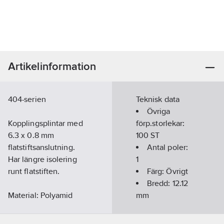
Artikelinformation
404-serien
Teknisk data
Övriga
Kopplingsplintar med
förp.storlekar:
6.3 x 0.8 mm
100 ST
flatstiftsanslutning.
Antal poler:
Har längre isolering
1
runt flatstiften.
Färg:
Övrigt
Bredd:
12.12
Material: Polyamid
mm
Färg: Natur
Djup:
51.15
404-1: 1-polig
mm