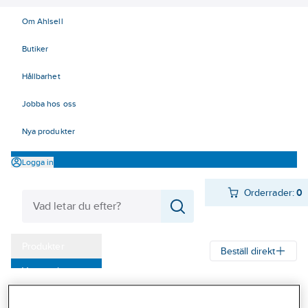
Om Ahlsell
Butiker
Hållbarhet
Jobba hos oss
Nya produkter
Logga in
Orderrader:
0
Produkter
Beställ direkt
Varumärken
Ahlsell
Produkter
El
Elnätsmateriel 06-09
Kampanjer
08 Förbindningsmateriel
Isolerade förbindningar
Flatstifthylsa