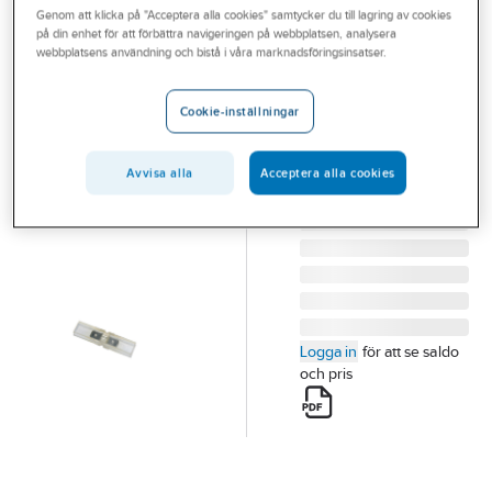
Genom att klicka på "Acceptera alla cookies" samtycker du till lagring av cookies
Outlet
på din enhet för att förbättra navigeringen på webbplatsen, analysera
NELCO CONTACT
webbplatsens användning och bistå i våra marknadsföringsinsatser.
Branscher
Kopplingsplint
Tjänster
404-1
Cookie-inställningar
KOPPLINGSPLINT
Vårt erbjudande
404-1
Avvisa alla
Acceptera alla cookies
Bli kund
Artikelnummer:
0812830
Lev. artikelnr:
404-1
Aktuellt
Logga in
för att se saldo
och pris