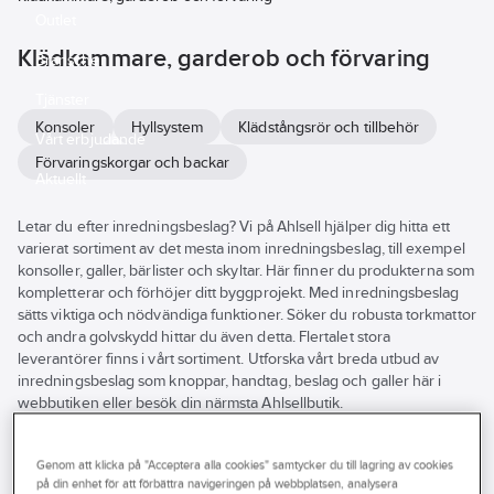
Outlet
Klädkammare, garderob och förvaring
Branscher
Tjänster
Konsoler
Hyllsystem
Klädstångsrör och tillbehör
Vårt erbjudande
Förvaringskorgar och backar
Aktuellt
Letar du efter inredningsbeslag? Vi på Ahlsell hjälper dig hitta ett
varierat sortiment av det mesta inom inredningsbeslag, till exempel
konsoller, galler, bärlister och skyltar. Här finner du produkterna som
kompletterar och förhöjer ditt byggprojekt. Med inredningsbeslag
sätts viktiga och nödvändiga funktioner. Söker du robusta torkmattor
och andra golvskydd hittar du även detta. Flertalet stora
leverantörer finns i vårt sortiment. Utforska vårt breda utbud av
inredningsbeslag som knoppar, handtag, beslag och galler här i
webbutiken eller besök din närmsta Ahlsellbutik.
Se
alla
Varumärke
Lagerförd
Produkter (158)
filter
Genom att klicka på "Acceptera alla cookies" samtycker du till lagring av cookies
på din enhet för att förbättra navigeringen på webbplatsen, analysera
Byggvarubedömningen