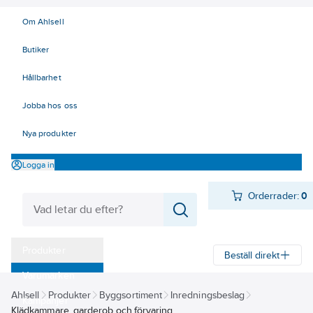
Om Ahlsell
Butiker
Hållbarhet
Jobba hos oss
Nya produkter
Logga in
Orderrader:
0
Produkter
Beställ direkt
Varumärken
Ahlsell
Produkter
Byggsortiment
Inredningsbeslag
Kampanjer
Klädkammare, garderob och förvaring