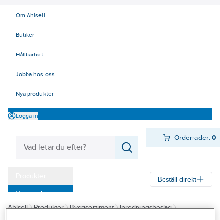
Om Ahlsell
Butiker
Hållbarhet
Jobba hos oss
Nya produkter
Logga in
Orderrader:
0
Produkter
Beställ direkt
Varumärken
Ahlsell
Produkter
Byggsortiment
Inredningsbeslag
Kampanjer
Klädkammare, garderob och förvaring
Hyllsystem