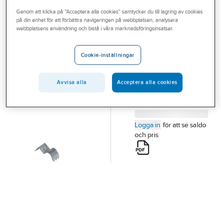
Outlet
Genom att klicka på "Acceptera alla cookies" samtycker du till lagring av cookies
på din enhet för att förbättra navigeringen på webbplatsen, analysera
A-COLLECTION
Branscher
webbplatsens användning och bistå i våra marknadsföringsinsatser.
Hyllbärare Star
Tjänster
HYLLBÄRARE "STAR"
Cookie-inställningar
Artikelnummer:
221271X
Vårt erbjudande
Bli kund
Avvisa alla
Acceptera alla cookies
Aktuellt
Logga in
för att se saldo
och pris