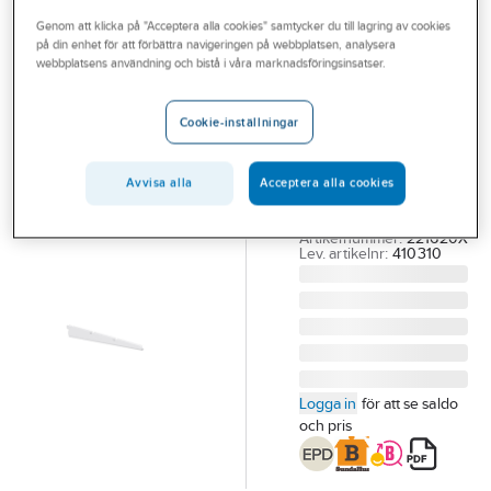
Outlet
Genom att klicka på "Acceptera alla cookies" samtycker du till lagring av cookies
på din enhet för att förbättra navigeringen på webbplatsen, analysera
ELFA
Branscher
webbplatsens användning och bistå i våra marknadsföringsinsatser.
Konsol Elfa
Tjänster
klick in
Cookie-inställningar
KONSOL ELFA VS 32
Vårt erbjudande
320MM 410310 FÖR
Bli kund
Avvisa alla
Acceptera alla cookies
TRÅDHYLLA ELFA
305MM
Aktuellt
Artikelnummer:
221620X
Lev. artikelnr:
410310
Logga in
för att se saldo
och pris