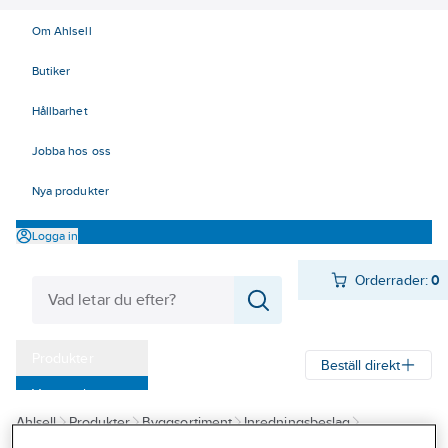
Om Ahlsell
Butiker
Hållbarhet
Jobba hos oss
Nya produkter
Logga in
Orderrader:
0
Produkter
Beställ direkt
Varumärken
Ahlsell
Produkter
Byggsortiment
Inredningsbeslag
Kampanjer
Klädkammare, garderob och förvaring
Hyllsystem