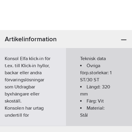
Artikelinformation
Konsol Elfa klick-in för
Teknisk data
t.ex. till Klick-in hyllor,
Övriga
backar eller andra
förp.storlekar:
1
förvaringslösningar
ST/30 ST
som Utdragbar
Längd:
320
byxhängare eller
mm
skoställ.
Färg:
Vit
Konsolen har urtag
Material:
undertill för
Stål
klädstångshållare,
Max
vilket möjliggör smidig
belastning:
55