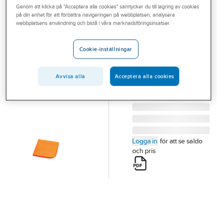
Genom att klicka på "Acceptera alla cookies" samtycker du till lagring av cookies
Outlet
på din enhet för att förbättra navigeringen på webbplatsen, analysera
GÖRDETMEDRW
webbplatsens användning och bistå i våra marknadsföringsinsatser.
Branscher
Glasduk RW
Tjänster
GLASDUK RW 40 X 40
Cookie-inställningar
CM
Vårt erbjudande
Artikelnummer:
81664928
Lev. artikelnr:
572635
Avvisa alla
Acceptera alla cookies
Bli kund
Aktuellt
Logga in
för att se saldo
och pris