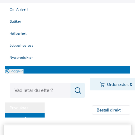
Om Ahlsell
Butiker
Hållbarhet
Jobba hos oss
Nya produkter
Logga in
Orderrader:
0
Produkter
Beställ direkt
Varumärken
Ahlsell
Produkter
Verktyg & Maskiner
Städredskap
Kampanjer
Dukar och svampar