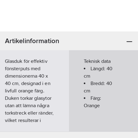
Artikelinformation
Glasduk för effektiv
Teknisk data
fönsterputs med
Längd:
40
dimensionerna 40 x
cm
40 cm, designad i en
Bredd:
40
livfull orange färg.
cm
Duken torkar glasytor
Färg:
utan att lämna några
Orange
torkstreck eller ränder,
vilket resulterar i
glasklara resultat.
Perfekt för fönster,