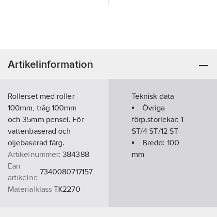
Artikelinformation
Rollerset med roller
Teknisk data
100mm, tråg 100mm
Övriga
och 35mm pensel. För
förp.storlekar:
1
vattenbaserad och
ST/4 ST/12 ST
oljebaserad färg.
Bredd:
100
Artikelnummer:
384388
mm
Ean
7340080717157
artikelnr:
Materialklass
TK2270