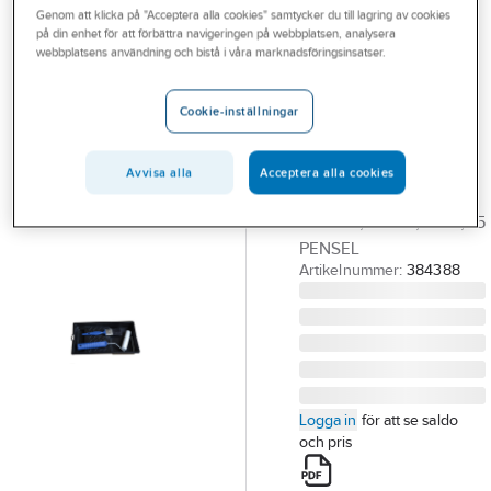
Genom att klicka på "Acceptera alla cookies" samtycker du till lagring av cookies
Outlet
på din enhet för att förbättra navigeringen på webbplatsen, analysera
A-COLLECTION
webbplatsens användning och bistå i våra marknadsföringsinsatser.
Branscher
Rollerset - Roller,
Tjänster
Bygel, Tråg,
Cookie-inställningar
Pensel
Vårt erbjudande
ROLLERSET 100MM,
Avvisa alla
Acceptera alla cookies
Bli kund
6MM SKAFT
Aktuellt
ROLLER,BYGEL,TRÅG,35
PENSEL
Artikelnummer:
384388
Logga in
för att se saldo
och pris