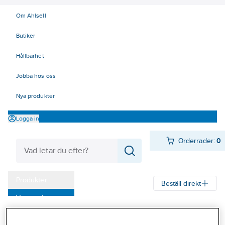
Om Ahlsell
Butiker
Hållbarhet
Jobba hos oss
Nya produkter
Logga in
Orderrader:
0
Produkter
Beställ direkt
Varumärken
Ahlsell
Produkter
Verktyg & Maskiner
Kampanjer
Penslar, rollers, tapet och målningsverktyg
Roller