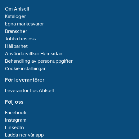
Rondellen är anpassad
Om Ahlsell
för arbeten med
Kataloger
medelhögt till högt
Egna märkesvaror
tryck, såsom
Branscher
avfasning,
Jobba hos oss
svetsslipning,
Hållbarhet
gradning samt
Användarvillkor Hemsidan
bearbetning av kanter
Behandling av personuppgifter
och konturer. Den
Cookie-inställningar
genererar en ytfinish
som lämpar sig för
För leverantörer
utjämning och
Leverantör hos Ahlsell
ytförberedelse,
inklusive borttagning
Följ oss
av glödskal och
Facebook
svetssprut. Ett tekniskt
Instagram
tips är att rondellen
LinkedIn
kan användas för både
Ladda ner vår app
slipning och