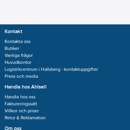
hela rondellens
livscykel. Den
slitstarka
polyesterbaksidan är
Kontakt
avsedd för arbete på
kolstål.
Kontakta oss
Butiker
Vid jämförelse med
Vanliga frågor
3M Cubitron II
Huvudkontor
Lamellrondell 969F
Logistikcentrum i Hallsberg - kontaktuppgifter
ger 1169F upp till 49 %
Press och media
högre
Handla hos Ahlsell
materialavverkning,
Handla hos oss
och upp till 66 %
Faktureringssätt
högre
Villkor och priser
materialavverkning
Retur & Reklamation
jämfört med 3M
Lamellrondell 769F.
Om oss