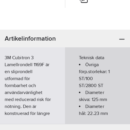
Artikelinformation
3M Cubitron 3
Teknisk data
Lamellrondell 1169F är
Övriga
en sliprondell
förp.storlekar:
1
utformad för
ST/100
formbarhet och
ST/2800 ST
användarvänlighet
Diameter
med reducerad risk för
skiva:
125
mm
nötning. Den är
Diameter
konstruerad för längre
hål:
22.23
mm
hållbarhet och
Kornighet:
snabbare avverkning
80