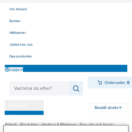
Om Ahlsell
Butiker
Hållbarhet
Jobba hos oss
Nya produkter
Logga in
Orderrader:
0
Produkter
Beställ direkt
Varumärken
Ahlsell
Produkter
Verktyg & Maskiner
Kap, slip och borst
Kampanjer
Lamellrondeller