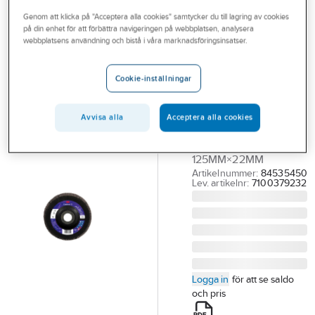
Outlet
Genom att klicka på "Acceptera alla cookies" samtycker du till lagring av cookies
på din enhet för att förbättra navigeringen på webbplatsen, analysera
3M
Branscher
webbplatsens användning och bistå i våra marknadsföringsinsatser.
Lamellrondell
Tjänster
3M 1169F
Cookie-inställningar
Vinklad
Vårt erbjudande
LAMELLRONDELL 3M
Bli kund
Avvisa alla
Acceptera alla cookies
1169F VINKLAD
Aktuellt
CUBITRON3 K80
125MM×22MM
Artikelnummer:
84535450
Lev. artikelnr:
7100379232
Logga in
för att se saldo
och pris