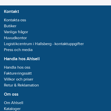
7314150304554
artikelnr:
Kontakt
Materialklass
TF1300
Kontakta oss
Butiker
Vanliga frågor
Huvudkontor
Logistikcentrum i Hallsberg - kontaktuppgifter
Press och media
Handla hos Ahlsell
Handla hos oss
Faktureringssätt
Villkor och priser
Retur & Reklamation
Om oss
Om Ahlsell
Kataloger