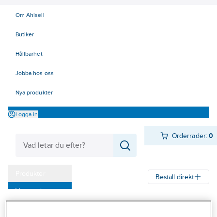
Om Ahlsell
Butiker
Hållbarhet
Jobba hos oss
Nya produkter
Logga in
Orderrader:
0
Produkter
Beställ direkt
Varumärken
Ahlsell
Produkter
Verktyg & Maskiner
Handverktyg
Kampanjer
Elektrikerverktyg AMS 1000 V
Skruvmejslar AMS