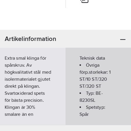
Artikelinformation
Extra smal klinga för
Teknisk data
spårskruv. Av
Övriga
högkvalitativt stål med
förp.storlekar:
1
isolermaterialet gjutet
ST/10 ST/320
direkt på klingan.
ST/320 ST
Svartoxiderad spets
Typ:
BE-
för bästa precision.
8230SL
Klingan är 30%
Spetstyp:
smalare än en
Spår
standardklinga på en
Spetsbredd:
isolerad skruvmejsel
3.5
mm