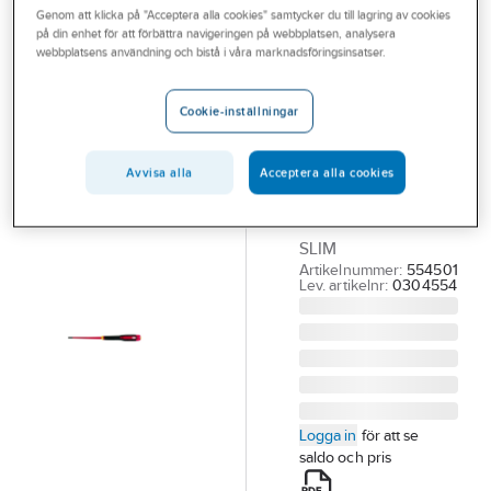
Genom att klicka på "Acceptera alla cookies" samtycker du till lagring av cookies
Outlet
på din enhet för att förbättra navigeringen på webbplatsen, analysera
BAHCO
webbplatsens användning och bistå i våra marknadsföringsinsatser.
Branscher
Skruvmejsel
Tjänster
Bahco Slim
Cookie-inställningar
1000V
Vårt erbjudande
SKRUVMEJSEL
Avvisa alla
Acceptera alla cookies
Aktuellt
BAHCO BE-8230SL
0.6X3.5X100 1000V
SLIM
Artikelnummer:
554501
Lev. artikelnr:
0304554
Logga in
för att se
saldo och pris