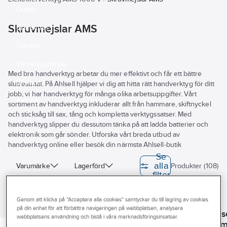
Outlet
Skruvmejslar AMS
Branscher
Tjänster
Vårt erbjudande
Med bra handverktyg arbetar du mer effektivt och får ett bättre
Bli kund
slutresultat. På Ahlsell hjälper vi dig att hitta rätt handverktyg för ditt
jobb, vi har handverktyg för många olika arbetsuppgifter. Vårt
Aktuellt
sortiment av handverktyg inkluderar allt från hammare, skiftnyckel
och sticksåg till sax, tång och kompletta verktygssatser. Med
handverktyg slipper du dessutom tänka på att ladda batterier och
elektronik som går sönder. Utforska vårt breda utbud av
handverktyg online eller besök din närmsta Ahlsell-butik
Se
alla
Varumärke
Lagerförd
Produkter (108)
filter
REACH – Fri från Kandidatämne
Genom att klicka på "Acceptera alla cookies" samtycker du till lagring av cookies
IRONSIDE
BAHCO
Greppdesign
på din enhet för att förbättra navigeringen på webbplatsen, analysera
Skruvmejselsats
Skruvmejs
BAHCO
webbplatsens användning och bistå i våra marknadsföringsinsatser.
BAHCO
Ironside Slim 1000V
Bahco Sli
Skruvmejsel
Skyddsisolerad 1000 V