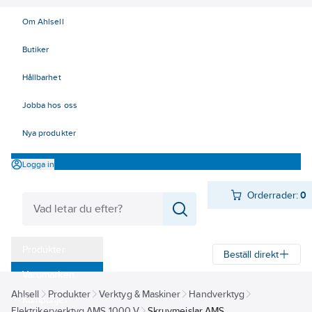
Om Ahlsell
Butiker
Hållbarhet
Jobba hos oss
Nya produkter
Logga in
Orderrader:
0
Produkter
Beställ direkt
Varumärken
Ahlsell
Produkter
Verktyg & Maskiner
Handverktyg
Kampanjer
Elektrikerverktyg AMS 1000 V
Skruvmejslar AMS