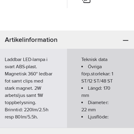
Artikelinformation
Laddbar LED-lampa i
Teknisk data
svart ABS-plast.
Övriga
Magnetisk 360° ledbar
förp.storlekar:
1
fot samt clips med
ST/12 ST/48 ST
stark magnet. 2W
Längd:
170
arbetsljus samt 1W
mm
toppbelysning.
Diameter:
Brinntid: 220lm/2.5h
22
mm
resp 80lm/5.5h.
Ljusflöde:
Ljusstyrka: Max 220
220
lm
Lumen, topp 80
Brinntid: