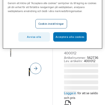
Genom att klicka på "Acceptera alla cookies" samtycker du till lagring av cookies
Outlet
på din enhet för att förbättra navigeringen på webbplatsen, analysera
IRONSIDE
webbplatsens användning och bistå i våra marknadsföringsinsatser.
Branscher
Pennlampa
Tjänster
Ironside
Cookie-inställningar
laddbar 360°
Vårt erbjudande
PENNLAMPA
Avvisa alla
Acceptera alla cookies
Aktuellt
IRONSIDE LADDBAR
220LM LEDBAR FOT
400012
Artikelnummer:
562736
Lev. artikelnr:
400012
Logga in
för att se saldo
och pris