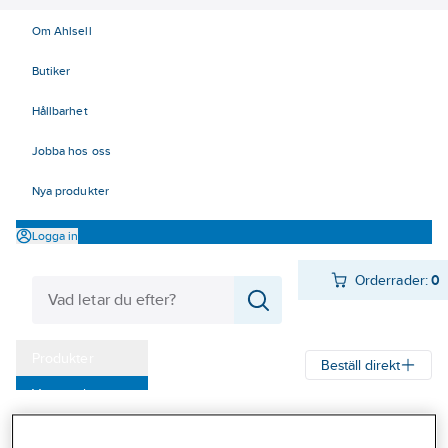
Om Ahlsell
Butiker
Hållbarhet
Jobba hos oss
Nya produkter
Logga in
Orderrader:
0
Produkter
Beställ direkt
Varumärken
Ahlsell
Produkter
Verktyg & Maskiner
Kampanjer
Hand-, pann- och ficklampor
Uppladdningsbara handlampor