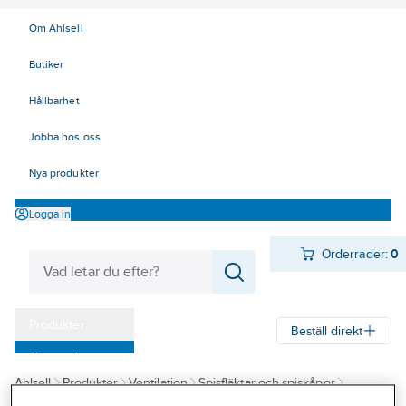
Om Ahlsell
Butiker
Hållbarhet
Jobba hos oss
Nya produkter
Logga in
Orderrader:
0
Produkter
Beställ direkt
Varumärken
Ahlsell
Produkter
Ventilation
Spisfläktar och spiskåpor
Kampanjer
Spisfläktar
Spisfläktar, Franke