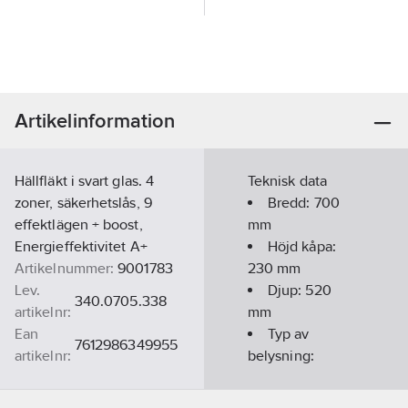
Artikelinformation
Hällfläkt i svart glas. 4
Teknisk data
zoner, säkerhetslås, 9
Bredd:
700
effektlägen + boost,
mm
Energieffektivitet A+
Höjd kåpa:
Artikelnummer:
9001783
230
mm
Lev.
Djup:
520
340.0705.338
artikelnr:
mm
Ean
Typ av
7612986349955
artikelnr:
belysning:
Materialklass
PNK510
Övrigt