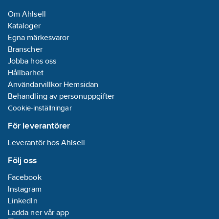
luftvolym
Om Ahlsell
luftutsug (EN
Kataloger
61591):
500
Egna märkesvaror
m³/h
Branscher
Typ av
Jobba hos oss
luftledning:
Hållbarhet
Modifierbar
Användarvillkor Hemsidan
Typ av
Behandling av personuppgifter
omkopplare/brytare:
Cookie-inställningar
Touch control
Material
För leverantörer
fettfilter:
Leverantör hos Ahlsell
Aluminium
Följ oss
Bulleremission:
Facebook
68
dB(A) re 1
Instagram
pW
LinkedIn
Ladda ner vår app
Energieffektivitetsklass: