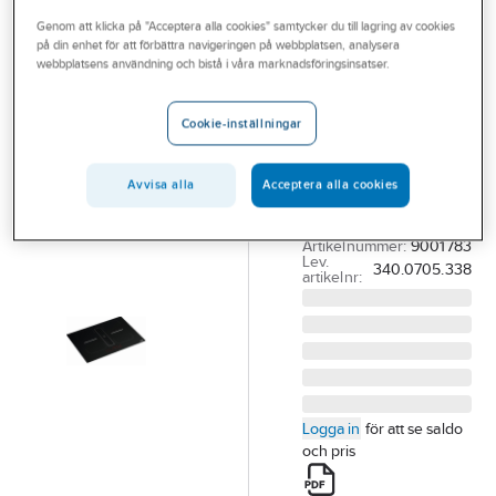
Outlet
Genom att klicka på "Acceptera alla cookies" samtycker du till lagring av cookies
på din enhet för att förbättra navigeringen på webbplatsen, analysera
FRANKE
Branscher
webbplatsens användning och bistå i våra marknadsföringsinsatser.
Hällfläkt Smart
Tjänster
2Gether,
Cookie-inställningar
Franke
Vårt erbjudande
HÄLLFLÄKT FSM
Aktuellt
Avvisa alla
Acceptera alla cookies
7081R HI
SMART2GETHER
Artikelnummer:
9001783
Lev.
340.0705.338
artikelnr:
Logga in
för att se saldo
och pris