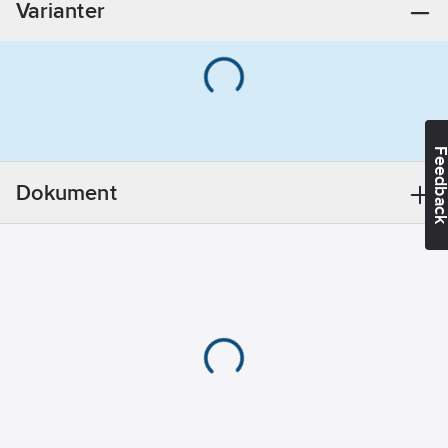
Varianter
Spänningsområde:
220-240
V
Material
hus/kapsling/stomme:
Övrigt
Feedba
Effektivitetsklass
fettfiltrering:
B
Dokument
Anslutningseffekt:
7400
W
Effektstyrning:
Övrigt
Energiförbrukning
i "Off"-läge:
0.49
W