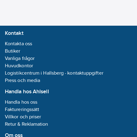
Fläktplacering:
Motor i hus
Flödesdynamisk
Kontakt
effektivitetsklass:
Kontakta oss
A
Butiker
Frekvens:
Vanliga frågor
50/60 Hz
Huvudkontor
Logistikcentrum i Hallsberg - kontaktuppgifter
Genomsnittlig
Press och media
årlig
energianvändning:
Handla hos Ahlsell
40.6
kWh
Handla hos oss
Kantsug:
Nej
Faktureringssätt
Villkor och priser
Konstruktion:
Retur & Reklamation
Övrigt
Max.
Om oss