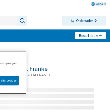
Logga in
Orderrader:
0
Beställ direkt
ra navigeringen
 725-12 HE, Franke
12 HE 60CM ROSTFRI FRANKE
 alla cookies