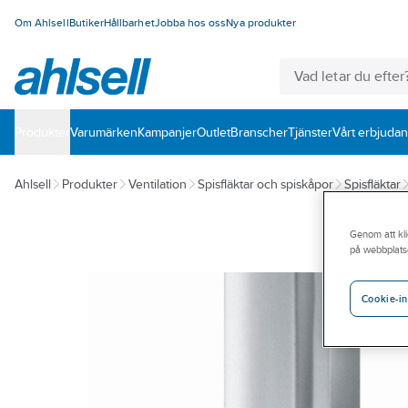
Om Ahlsell
Butiker
Hållbarhet
Jobba hos oss
Nya produkter
Produkter
Varumärken
Kampanjer
Outlet
Branscher
Tjänster
Vårt erbjuda
Ahlsell
Produkter
Ventilation
Spisfläktar och spiskåpor
Spisfläktar
Genom att kli
på webbplats
Cookie-in