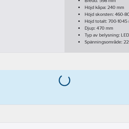
Bredd:
598
mm
Höjd kåpa:
240
mm
Höjd skorsten:
460-8
Höjd totalt:
700-1045
Djup:
470
mm
Typ av belysning:
LE
Spänningsområde:
22
Material hus/kapslin
Diameter utblåsning
Effektivitetsklass bel
Effektivitetsklass fettf
Anslutningseffekt:
27
Effektstyrning:
5-steg
Energiförbrukning i "
Energiförbrukning i "
Fläktplacering:
Motor 
Flödesdynamisk effekt
Frekvens:
50 Hz
Genomsnittlig årlig 