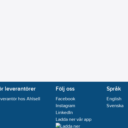
lås
ug (EN 61591):
673
m³/h
ftutsug
ytare:
Tryckknapp.
fritt stål
A) re 1 pW
ss:
A
ing/stomme:
Rostfritt stål
eg:
Ja
08-05
andidatämnen:
Bly
ör leverantörer
Följ oss
Språk
ikt:
Ja
verantör hos Ahlsell
Facebook
English
Instagram
Svenska
LinkedIn
Ladda ner vår app