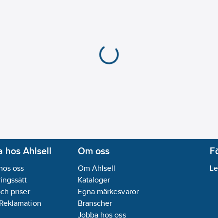
Kantsug:
Nej
Konstruktion:
Väggutb
Max. luftvolym luftuts
Märkström:
1.2
A
Typ av luftledning:
Lu
Typ av omkopplare/br
Material fettfilter:
Rost
Bulleremission:
62
dB(
Energieffektivitetskla
Grundfärg hus/kapsl
Med intensivt kraftst
REACH Datum:
2025-
REACH - Innehåller k
 hos Ahlsell
Om oss
F
REACH Informationspl
hos oss
Om Ahlsell
Le
ingssätt
Kataloger
och priser
Egna märkesvaror
 Reklamation
Branscher
Jobba hos oss