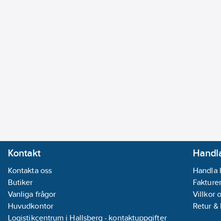
Kontakt
Handla
Kontakta oss
Handla 
Butiker
Fakturer
Vanliga frågor
Villkor 
Huvudkontor
Retur &
Logistikcentrum i Hallsberg - kontaktuppgifter