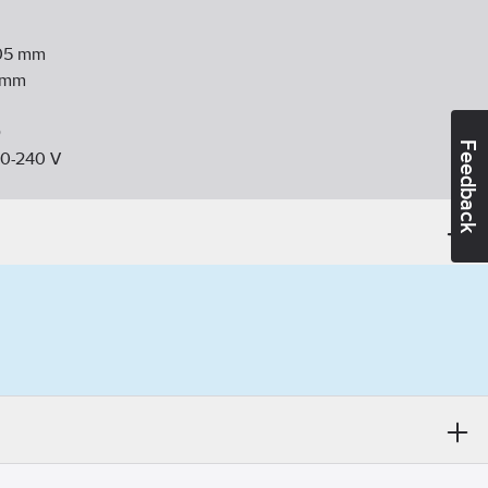
05
mm
mm
D
Feedback
0-240
V
g/stomme:
Rostfritt stål
söppning:
125-160
mm
ysning:
A
iltrering:
A
6
W
Off"-läge:
0.48
W
Standby"-läge:
0.48
W
i hus
ivitetsklass:
A
energianvändning:
45.9
kWh