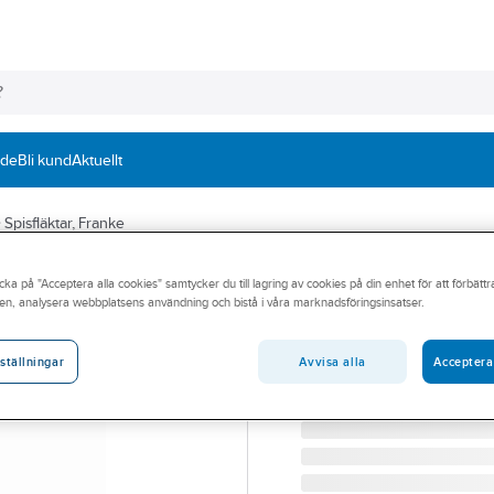
nde
Bli kund
Aktuellt
Spisfläktar, Franke
FRANKE
cka på "Acceptera alla cookies" samtycker du till lagring av cookies på din enhet för att förbätt
Spisfläkt Tender
en, analysera webbplatsens användning och bistå i våra marknadsföringsinsatser.
SPISFLÄKT TENDER 725-
Artikelnummer:
9001554
Avvisa alla
Acceptera
ställningar
Lev. artikelnr:
320.0744.454