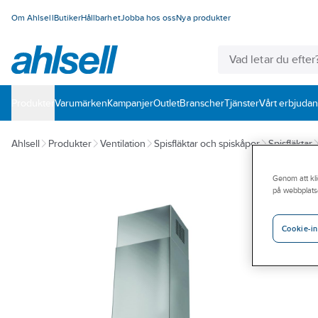
Om Ahlsell
Butiker
Hållbarhet
Jobba hos oss
Nya produkter
Produkter
Varumärken
Kampanjer
Outlet
Branscher
Tjänster
Vårt erbjuda
Ahlsell
Produkter
Ventilation
Spisfläktar och spiskåpor
Spisfläktar
Genom att kli
på webbplats
Cookie-in