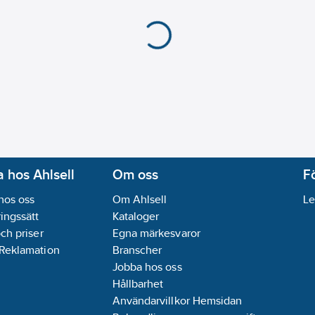
REACH Informationspl
 hos Ahlsell
Om oss
F
hos oss
Om Ahlsell
Le
ingssätt
Kataloger
och priser
Egna märkesvaror
 Reklamation
Branscher
Jobba hos oss
Hållbarhet
Användarvillkor Hemsidan