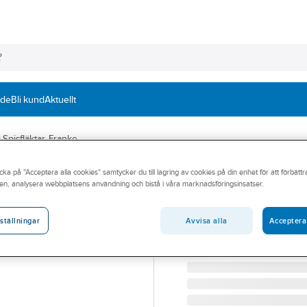
nde
Bli kund
Aktuellt
Spisfläktar, Franke
cka på "Acceptera alla cookies" samtycker du till lagring av cookies på din enhet för att förbätt
FRANKE
en, analysera webbplatsens användning och bistå i våra marknadsföringsinsatser.
Spisfläkt Crystal
SPISFLÄKT CRYSTAL TO
Avvisa alla
Acceptera
ställningar
Artikelnummer:
9000949
Lev. artikelnr:
325.0653.923