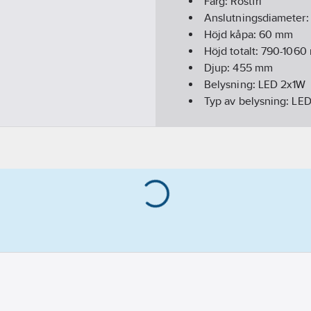
Färg:
Rostfri
Anslutningsdiameter
Höjd kåpa:
60
mm
Höjd totalt:
790-1060
Djup:
455
mm
Belysning:
LED 2x1W
Typ av belysning:
LE
Spänningsområde:
22
Effektförbrukning:
25
Min luftflöde:
77
l/s
Max luftflöde:
208
l/s
Material hus/kapslin
Ljudnivå:
50-69
dB(A)
Utförande:
Rostfri/Sva
Effektstyrning:
4-steg
Typ av omkopplare/br
Material fettfilter:
Rost
Energieffektivitetskla
REACH Datum:
2023-