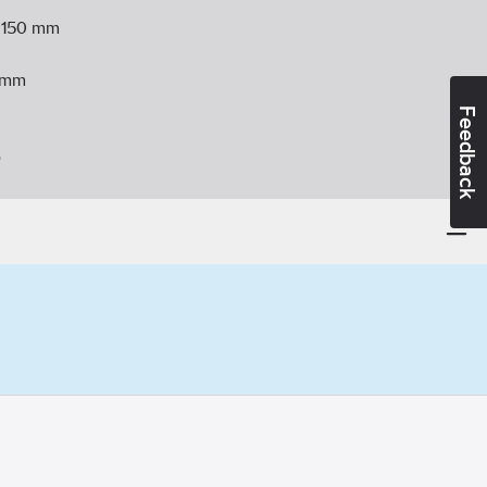
:
150
mm
mm
Feedback
D
0-240
V
0
W
g/stomme:
Rostfritt stål
rt
ytare:
Touch control
fritt stål
ss:
A+
04-05