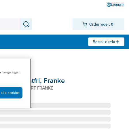
Logga in
Orderrader:
0
Beställ direkt
ra navigeringen
 Touch Rostfri, Franke
UCH 60 RF+SVART FRANKE
 alla cookies