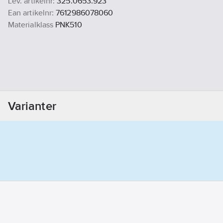
Lev. artikelnr:
325.0653.923
Ean artikelnr:
7612986078060
Materialklass
PNK510
Varianter